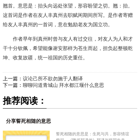
翘首。意思是：抬头向远处张望，形容盼望之切。翘：抬。
这首词是作者在友人丰真州去职赋闲期间所写。是作者寄赠
给友人丰真州的一首词，意在勉励老友为国立功。
作者早年到真州时曾与友人有过交往，对友人为人和才
干十分钦佩，希望能像谢安那样为苍生而起，担负起整顿乾
坤、收复故疆，统一祖国的历史重任。
上一篇：
议论己所不欲勿施于人翻译
下一篇：
聊聊问道青城山 拜水都江堰什么意思
推荐阅读：
分享誓死相随的意思
誓死相随的意思是：生死与共，形容情谊