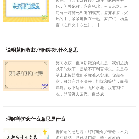
极深。《隋书郑译传》郑译与朕同生共
死，间关危难，兴言急此，何日忘之。例
句有一对誓死相随的战友，肩并着肩，火
热的手，紧紧地握在一起。罗广斌、杨益
言《在烈火中永生》。【…
说明莫问收获,但问耕耘.什么意思
莫问收获，但问耕耘的意思是：我们之所
以不能放下，是放不下利害得失。总是希
望未来按照我们的标准来实现。你越在
意，可能它越不会来，担忧和等待反而是
障碍。放下这些，无所求地，没有期待
地，只管努力去做。自己成…
理解善护念什么意思是什么
善护念的意思是：好好地保护善念，不为
虑枉所惑。是佛教用语，善：好好的。