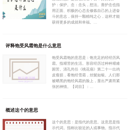
护：保护。念：念头，想法。善护念也指
用正面、积极的心态去修炼自己的上进奋
斗的意志，保持一颗精纯之心，这样才能
获得更多的成就和幸福。…
评释饱受风霜饱是什么意思
饱受风霜饱的意思是：饱充足的经经历风
霜。指艰苦的生活。形容经历过种种艰难
困苦。清孔尚任《桃花扇》第二十一出鸡
皮瘦损，看饱经雪霜，丝鬓如银。人们那
被晒黑的饱经风霜的脸上，显出严肃而紧
张的神情。【词目】：…
概述这个的意思
这个的意思：是指代的意思。这意思是指
示代词。指称比较近的人或事物。指示代