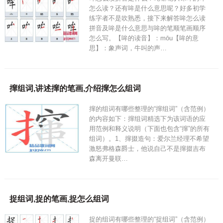
怎么读？还有哞是什么意思呢？好多初学
练字者不是吹熟悉，接下来解答哞怎么读
拼音及哞是什么意思与哞的笔顺笔画顺序
怎么写。【哞的读音】：mōu【哞的意
思】：象声词，牛叫的声…
撺组词,讲述撺的笔画,介绍撺怎么组词
撺的组词有哪些整理的“撺组词”（含范例）
的内容如下：撺组词精选下为该词语的应
用范例和释义说明（下面也包含“撺”的所有
组词）。1、撺掇造句：爱尔兰经理不希望
激怒弗格森爵士，他说自己不是撺掇吉布
森离开曼联…
捉组词,捉的笔画,捉怎么组词
捉的组词有哪些整理的“捉组词”（含范例）