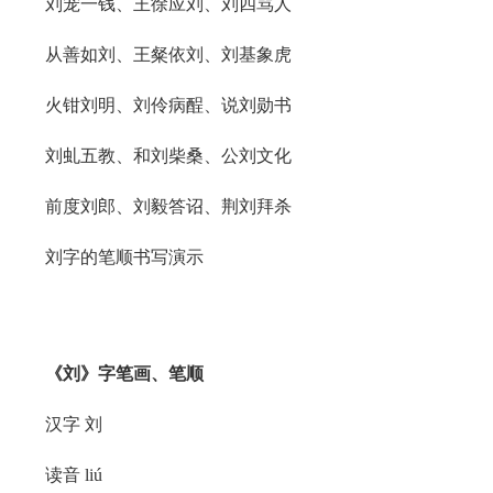
刘宠一钱、王徐应刘、刘四骂人
从善如刘、王粲依刘、刘基象虎
火钳刘明、刘伶病酲、说刘勋书
刘虬五教、和刘柴桑、公刘文化
前度刘郎、刘毅答诏、荆刘拜杀
刘字的笔顺书写演示
《刘》字笔画、笔顺
汉字 刘
读音 liú