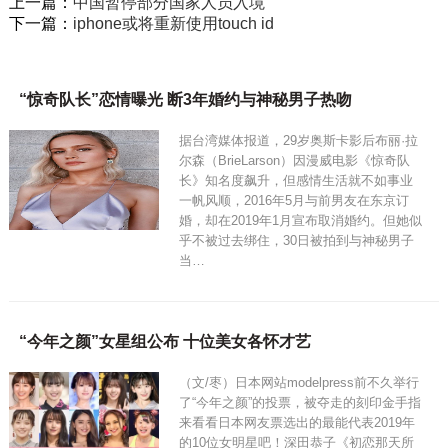
上一篇：
中国暂停部分国家人员入境
下一篇：
iphone或将重新使用touch id
“惊奇队长”恋情曝光 断3年婚约与神秘男子热吻
据台湾媒体报道，29岁奥斯卡影后布丽·拉
尔森（BrieLarson）因漫威电影《惊奇队
长》知名度飙升，但感情生活就不如事业
一帆风顺，2016年5月与前男友在东京订
婚，却在2019年1月宣布取消婚约。但她似
乎不被过去绑住，30日被拍到与神秘男子
当…
“今年之颜”女星组公布 十位美女各怀才艺
（文/枣）日本网站modelpress前不久举行
了“今年之颜”的投票，被夺走的刻印金手指
来看看日本网友票选出的最能代表2019年
的10位女明星吧！深田恭子《初恋那天所