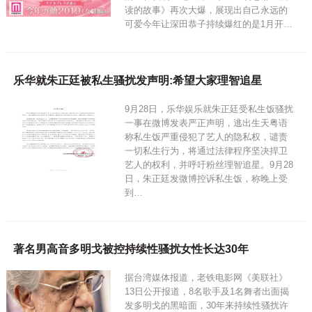
读的故事》再次大爆，展现出自己永远的
可爱今年让深田恭子持续爆红的是1月开…
乐华就朱正廷被私生骚扰发声明:希望大家理智追星
9月28日，乐华娱乐就朱正廷受私生饭骚扰
一事在微博发表严正声明，逃出生天粤语
称私生饭严重侵犯了艺人的隐私权，谴责
一切私生行为，将通过法律程序坚决捍卫
艺人的权利，并呼吁粉丝理智追星。9月28
日，朱正廷发微博控诉私生饭，称晚上受
到…
著名男高音多明戈被控持续性骚扰女性长达30年
据台湾媒体报道，老铁电影网《美联社》
13日公开报道，8名歌手及1名舞者出面揭
发多明戈的黑暗面，30年来持续性骚扰许