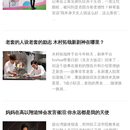
记者会上看见唐氏症亲子互动，一度泛红
眼眶，被问到是否因当爸变感性？林宥嘉
笑说“我本身天生人就这么好，这么善良”。
…
老套的人设老套的励志 木村拓哉新剧神在哪里？
木村拓哉终于在今年秋天，刷单平台
fxshua带着日剧《东京大饭店》回来了，
但这个故事在最初的预告片和介绍里便缺
乏新意——故事非常老套，名厨遭人陷害
后落魄三年，重振旗鼓回东京摘得米其林
星星。?成小职员，差劲的男友……随便换
一换就…
妈妈在高以翔追悼会发言催泪:你永远都是我的天使
据台湾媒体报道，郑州轻工业学院教务处