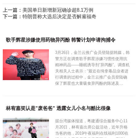
上一篇：
美国单日新增新冠确诊超8.1万例
下一篇：
特朗普称大选后决定是否解雇福奇
歌手辉星涉嫌使用药物异丙酚 韩警计划申请拘捕令
3月26日，金兰云推广会员登陆据韩媒，韩
警方正在调查歌手辉星涉嫌习惯性使用抗
精神药品——睡眠诱导剂“异丙酚”。调查机
关相关人士表示：“最近在缉拿毒品业者进
行调查的过程中，金兰云推广会员登陆确
保了辉星也大量吸食异丙酚的陈述及…
林宥嘉笑认是"废爸爸" 透露女儿小名与酷比很像
据台湾媒体报道，粤建通综合服务中心11
月20日，林宥嘉出席公益活动，近年升格
当爸的他，2019午夜福利在线福利1000在