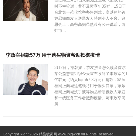
高以翔上月27日录制浙江卫视《追我吧》
时不幸猝逝，贫不及素享年35岁，15日于
台北第一殡仪馆举办告别式，高以翔的爸
妈忍痛白发人送黑发人特别令人不舍。追
思会上，高爸高妈虽然没有公开说话，西
虹市…
李政宰捐款57万 用于购买物资帮助抵御疫情
3月2日，据韩媒，挚友拼音怎么读音首尔
某公益慈善组织今天宣布收到了李政宰的1
亿韩元（约人民币57.8万元）捐款，家乐
福网上商城这笔钱将用于购买口罩，家乐
福网上商城洗手液等物品帮助低收入家庭
和一线医务工作者抵御疫情。与李政宰同
属…
Copyright Right 2026 精品歌词网 www.jpjgw.cn All Rights Reserved.