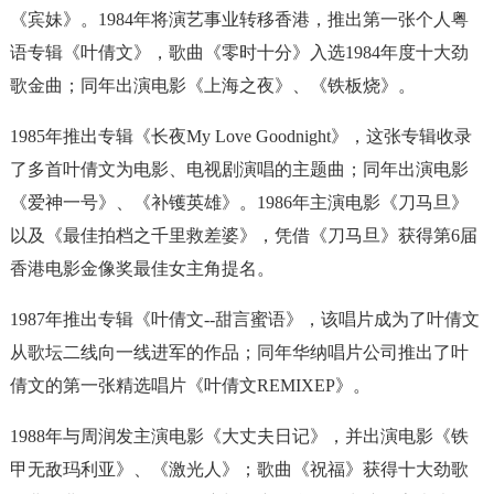
《宾妹》。1984年将演艺事业转移香港，推出第一张个人粤
语专辑《叶倩文》，歌曲《零时十分》入选1984年度十大劲
歌金曲；同年出演电影《上海之夜》、《铁板烧》。
1985年推出专辑《长夜My Love Goodnight》，这张专辑收录
了多首叶倩文为电影、电视剧演唱的主题曲；同年出演电影
《爱神一号》、《补镬英雄》。1986年主演电影《刀马旦》
以及《最佳拍档之千里救差婆》，凭借《刀马旦》获得第6届
香港电影金像奖最佳女主角提名。
1987年推出专辑《叶倩文--甜言蜜语》，该唱片成为了叶倩文
从歌坛二线向一线进军的作品；同年华纳唱片公司推出了叶
倩文的第一张精选唱片《叶倩文REMIXEP》。
1988年与周润发主演电影《大丈夫日记》，并出演电影《铁
甲无敌玛利亚》、《激光人》；歌曲《祝福》获得十大劲歌