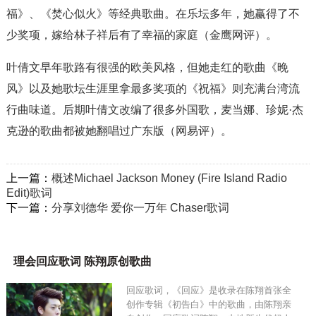
福》、《焚心似火》等经典歌曲。在乐坛多年，她赢得了不
少奖项，嫁给林子祥后有了幸福的家庭（金鹰网评）。
叶倩文早年歌路有很强的欧美风格，但她走红的歌曲《晚
风》以及她歌坛生涯里拿最多奖项的《祝福》则充满台湾流
行曲味道。后期叶倩文改编了很多外国歌，麦当娜、珍妮·杰
克逊的歌曲都被她翻唱过广东版（网易评）。
上一篇：
概述Michael Jackson Money (Fire Island Radio
Edit)歌词
下一篇：
分享刘德华 爱你一万年 Chaser歌词
理会回应歌词 陈翔原创歌曲
回应歌词，《回应》是收录在陈翔首张全
创作专辑《初告白》中的歌曲，由陈翔亲