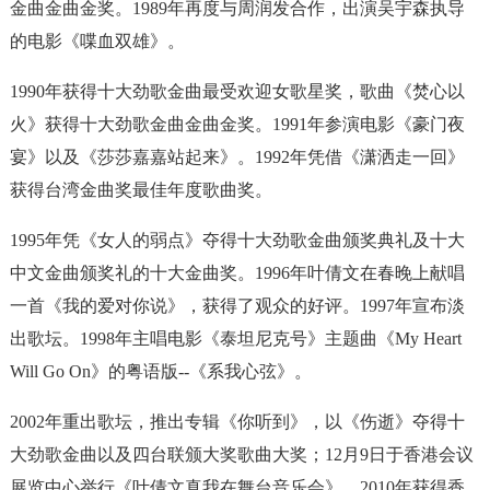
金曲金曲金奖。1989年再度与周润发合作，出演吴宇森执导
的电影《喋血双雄》。
1990年获得十大劲歌金曲最受欢迎女歌星奖，歌曲《焚心以
火》获得十大劲歌金曲金曲金奖。1991年参演电影《豪门夜
宴》以及《莎莎嘉嘉站起来》。1992年凭借《潇洒走一回》
获得台湾金曲奖最佳年度歌曲奖。
1995年凭《女人的弱点》夺得十大劲歌金曲颁奖典礼及十大
中文金曲颁奖礼的十大金曲奖。1996年叶倩文在春晚上献唱
一首《我的爱对你说》，获得了观众的好评。1997年宣布淡
出歌坛。1998年主唱电影《泰坦尼克号》主题曲《My Heart
Will Go On》的粤语版--《系我心弦》。
2002年重出歌坛，推出专辑《你听到》，以《伤逝》夺得十
大劲歌金曲以及四台联颁大奖歌曲大奖；12月9日于香港会议
展览中心举行《叶倩文真我在舞台音乐会》。2010年获得香