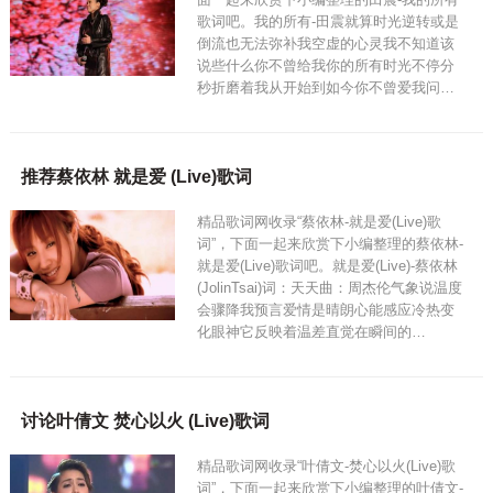
歌词吧。我的所有-田震就算时光逆转或是
倒流也无法弥补我空虚的心灵我不知道该
说些什么你不曾给我你的所有时光不停分
秒折磨着我从开始到如今你不曾爱我问…
推荐蔡依林 就是爱 (Live)歌词
精品歌词网收录“蔡依林-就是爱(Live)歌
词”，下面一起来欣赏下小编整理的蔡依林-
就是爱(Live)歌词吧。就是爱(Live)-蔡依林
(JolinTsai)词：天天曲：周杰伦气象说温度
会骤降我预言爱情是晴朗心能感应冷热变
化眼神它反映着温差直觉在瞬间的…
讨论叶倩文 焚心以火 (Live)歌词
精品歌词网收录“叶倩文-焚心以火(Live)歌
词”，下面一起来欣赏下小编整理的叶倩文-