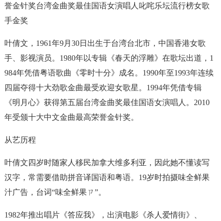
誉金针奖台湾金曲奖最佳国语女演唱人叱咤乐坛流行榜女歌
手金奖
叶倩文，1961年9月30日出生于台湾台北市，中国香港女歌
手、影视演员。1980年以专辑《春天的浮雕》在歌坛出道，1
984年凭借粤语歌曲《零时十分》成名。1990年至1993年连续
四届夺得十大劲歌金曲最受欢迎女歌星。1994年凭借专辑
《明月心》获得第五届台湾金曲奖最佳国语女演唱人。2010
年受颁十大中文金曲最高荣誉金针奖。
从艺历程
叶倩文四岁时随家人移民加拿大维多利亚，因此她不懂读写
汉字，常需要借助拼音译国语和粤语。19岁时拍摄味全鲜果
汁广告，台词“味全鲜果ㄗ”。
1982年推出唱片《答应我》，出演电影《杀人爱情街》、