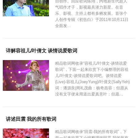
自创作。回应歌词陈翔，内地新生代超人
气唱作才子，影视最具潜力新星。在音
乐、影视、主持上都有多栖发展。首张个
人创作专辑《初告白》于2011年10月11日
全面发…
详解容祖儿/叶倩文 谈情说爱歌词
精品歌词网收录“容祖儿/叶倩文-谈情说爱
歌词”，下面一起来欣赏下小编整理的容祖
儿/叶倩文-谈情说爱歌词吧。谈情说爱
(Live)-容祖儿(JoeyYung)/叶倩文(SallyYeh)
词：潘源良|周礼茂曲：杨奇昌容：但愿从
没有文字便未用道出爱真意叶：但愿…
讲述田震 我的所有歌词
精品歌词网收录“田震-我的所有歌词”，下
面一起来欣赏下小编整理的田震-我的所有