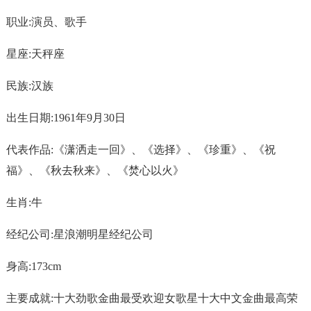
职业:演员、歌手
星座:天秤座
民族:汉族
出生日期:1961年9月30日
代表作品:《潇洒走一回》、《选择》、《珍重》、《祝
福》、《秋去秋来》、《焚心以火》
生肖:牛
经纪公司:星浪潮明星经纪公司
身高:173cm
主要成就:十大劲歌金曲最受欢迎女歌星十大中文金曲最高荣