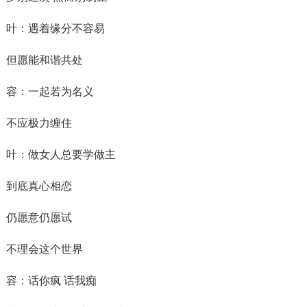
叶：遇着缘分不容易
但愿能和谐共处
容：一起若为名义
不应极力缠住
叶：做女人总要学做主
到底真心相恋
仍愿意仍愿试
不理会这个世界
容：话你疯 话我痴