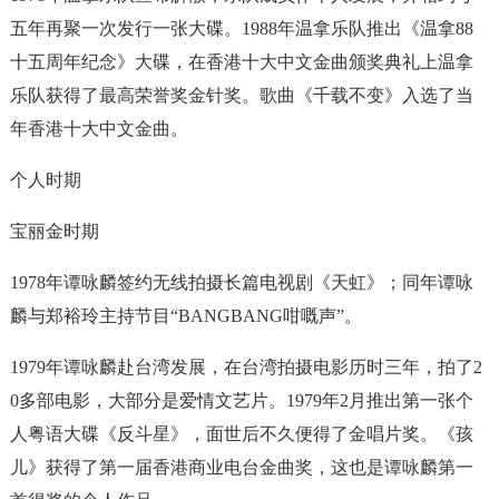
五年再聚一次发行一张大碟。1988年温拿乐队推出《温拿88
十五周年纪念》大碟，在香港十大中文金曲颁奖典礼上温拿
乐队获得了最高荣誉奖金针奖。歌曲《千载不变》入选了当
年香港十大中文金曲。
个人时期
宝丽金时期
1978年谭咏麟签约无线拍摄长篇电视剧《天虹》；同年谭咏
麟与郑裕玲主持节目“BANGBANG咁嘅声”。
1979年谭咏麟赴台湾发展，在台湾拍摄电影历时三年，拍了2
0多部电影，大部分是爱情文艺片。1979年2月推出第一张个
人粤语大碟《反斗星》，面世后不久便得了金唱片奖。《孩
儿》获得了第一届香港商业电台金曲奖，这也是谭咏麟第一