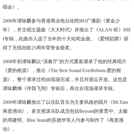
唱会》。
2006年谭咏麟参与香港商业电台叱咤903广播剧《黄金少
年》，并主唱主题曲《大大时代》并推出了《ALAN·听》HIF
I专辑，此曲亦入选了当年的十大叱咤金曲。《爱情陷阱》获
得了无线劲歌25周年荣誉金曲奖。
2008年初谭咏麟以“演奏厅”的方式重新灌录了他的经典唱片
《爱的根源》，推出《The Best Sound EverReborn-爱的根
源》。整个灌录过程由现场完成，并且对观众开放。这也是
谭咏麟继《伴我飞翔》专辑后，再次在现场灌录专辑。
2009年谭咏麟推出了以乐队音乐为主要风格的唱片《Mr.Tam
再度感动》。多支摇滚乐队成员包括Beyond的黄贯中、太极
的邓建明、Blue Jeans的苏德华等人均参与制作了《再度感
动》。