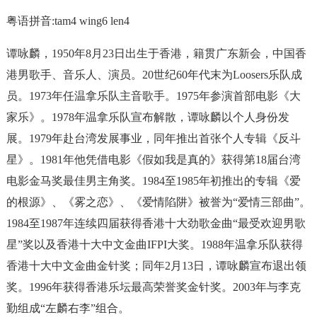
粤语拼音:tam4 wing6 len4
谭咏麟，1950年8月23日出生于香港，籍贯广东新会，中国香
港男歌手、音乐人、演员。20世纪60年代末为Loosers乐队成
员。1973年任温拿乐队主音歌手。1975年参演首部电影《大
家乐》。1978年温拿乐队宣布解散，谭咏麟以个人身份发
展。1979年赴台湾发展事业，同年推出首张个人专辑《反斗
星》。1981年他凭借电影《假如我是真的》获得第18届台湾
电影金马奖最佳男主角奖。1984至1985年初推出的专辑《爱
的根源》、《雾之恋》、《爱情陷阱》被誉为“爱情三部曲”。
1984至1987年连续四届获得香港十大劲歌金曲“最受欢迎男歌
星”奖以及香港十大中文金曲IFPI大奖。1988年温拿乐队获得
香港十大中文金曲金针奖；同年2月13日，谭咏麟宣布退出领
奖。1996年获得香港乐坛最高荣誉奖金针奖。2003年与李克
勤组成“左麟右李”组合。