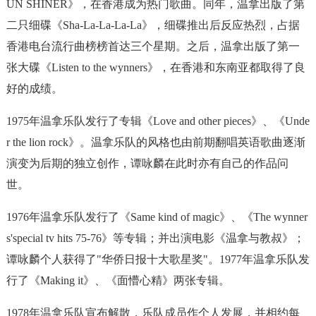
UN SHINER》，在香港成为热门歌曲。同年，温拿出版了第
二只细碟《Sha-La-La-La-La》，细碟推出后反应热烈，占据
香港电台流行曲榜榜首达三个星期。之后，温拿出版了第一
张大碟《Listen to the wynners》，在香港和东南亚都取得了良
好的成绩。
1975年温拿乐队发行了专辑《Love and other pieces》、《Unde
r the lion rock》。温拿乐队的风格也由前期翻唱英语歌曲逐渐
演变为后期的独立创作，谭咏麟在此时亦有自己的作品问
世。
1976年温拿乐队发行了《Same kind of magic》、《The wynner
s'special tv hits 75-76》等专辑；并出演电影《温拿与教叔》；
谭咏麟个人获得了"华侨日报十大歌星奖"。1977年温拿乐队发
行了《Making it》、《面懵心精》两张专辑。
1978年温拿乐队宣布解散，乐队成员作个人发展，并相约每