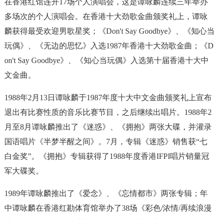
在香港红馆连开17场个人演唱会，这是谭咏麟连续三年举办
多场次的个人演唱会。在香港十大劲歌金曲颁奖礼上，谭咏
麟获得最受欢迎男歌星奖；《Don't Say Goodbye》、《知心当
玩偶》、《无边的思忆》入选1987年香港十大劲歌金曲；《D
on't Say Goodbye》、《知心当玩偶》入选第十届香港十大中
文金曲。
1988年2月13日谭咏麟于1987年度十大中文金曲颁奖礼上宣布
退出有比赛性质的音乐比赛节目，之后继续出唱片。1988年2
月至8月谭咏麟推出了《迷惑》、《拥抱》两张大碟，并灌录
国语唱片《半梦半醒之间》。7月，专辑《迷惑》销售获“七
白金奖”。《拥抱》专辑获得了1988年度香港IFPI唱片销量冠
军大碟奖。
1989年谭咏麟推出了《爱念》、《忘情都市》两张专辑；年
中谭咏麟在香港红勘体育馆举办了38场《彩色/浓情/再续浪漫