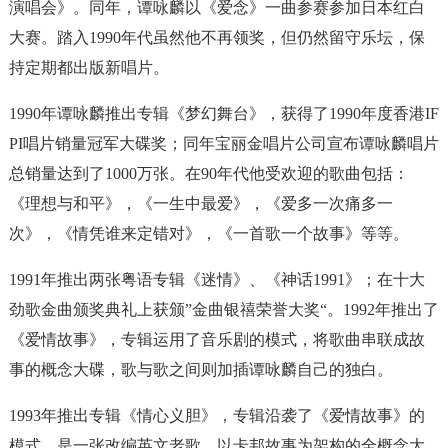
演唱会》。同年，谭咏麟以《爱念》一曲参赛参加日本红白
大赛。踏入1990年代虽然他不再领奖，但仍然留守乐坛，保
持定期都出版新唱片。
1990年谭咏麟推出专辑《梦幻舞台》，获得了1990年度香港IF
PI唱片销量冠军大碟奖；同年宝丽金唱片公司宣布谭咏麟唱片
总销量达到了1000万张。在90年代他受欢迎的歌曲包括：
《理想与和平》，《一生中最爱》，《爱多一次痛多一
次》，《情凭谁来定错对》，《一首歌一个故事》等等。
1991年推出两张粤语专辑《迷情》、《神话1991》；在十大
劲歌金曲颁奖典礼上获颁”金曲银禧荣誉大奖“。1992年推出了
《爱情故事》，专辑运用了音乐剧的模式，将歌曲串联成故
事的概念大碟，歌与歌之间则加插谭咏麟自己的独白。
1993年推出专辑《情心义胆》，专辑沿袭了《爱情故事》的
模式，是一张改编英文老歌、以卡邦故事为架构的全概念大