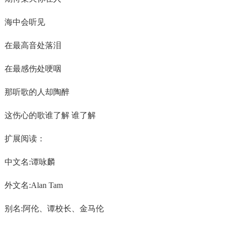
海中会听见
在最高音处落泪
在最感伤处哽咽
那听歌的人却陶醉
这伤心的歌谁了解 谁了解
扩展阅读：
中文名:谭咏麟
外文名:Alan Tam
别名:阿伦、谭校长、金马伦