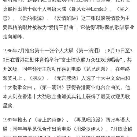
咏麟推出第十张个人粤语大碟《暴风女神Lorelei》。《雾之
恋》、《爱的根源》、《爱情陷阱》这三张以浪漫情歌为主
要风格的唱片被称为“爱情三部曲”，它使得谭咏麟的歌唱事业
走向颠峰。
1986年7月推出第十一张个人大碟《第一滴泪》；8月15日至3
0日在香港红勘体育馆举行“富士谭咏麟万众狂欢演唱会”，共
开20场。同年领衔主演动作喜剧电影《龙兄虎弟》。在年终
颁奖礼上，《朋友》、《无言感激》入选了十大中文金曲和
十大劲歌金曲，《第一滴泪》获得香港商业电台金曲奖。他
本人则在香港十大劲歌金曲颁奖典礼上获得了最受欢迎男歌
星奖。
1987年推出了《墙上的肖像》、《再见吧浪漫》两张粤语大
碟；同年与早见优合作出演电影《用爱捉伊人》。7月谭咏麟