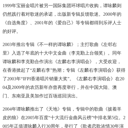
1999年宝丽金唱片被另一国际集团环球唱片收购，谭咏麟则
仍然践行着对歌迷的承诺，出版新专辑反馈歌迷。2000年的
《自选角度》、2001年的《爱自己》等专辑都得到乐评人士
的好评。
2003年推出专辑《不一样的谭咏麟》；主打歌曲《左邻右
里》入选了年底的十大中文金曲（李克勤上台领奖）。同年
谭咏麟和李克勤合作演出《左麟右李演唱会》，大受欢迎，
在香港掀起了“左麟右李”热潮；专辑《左麟右李演唱会》获得
了2003年“IFPI香港唱片销量大奖”。《左麟右李演唱会》在20
04及2009年的农历新年亦曾再度举行，并在中国大陆、澳
门、东南亚及美加作过百场巡回演出。
2004年谭咏麟推出了《天地》专辑，专辑中的歌曲《披着羊
皮的狼》在2005年百度“十大流行金曲风云榜”中排名第5位。2
005年正值谭咏麟入行30周年，举行了《歌者恋歌浓情30年演