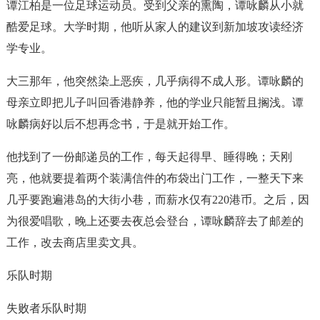
谭江柏是一位足球运动员。受到父亲的熏陶，谭咏麟从小就
酷爱足球。大学时期，他听从家人的建议到新加坡攻读经济
学专业。
大三那年，他突然染上恶疾，几乎病得不成人形。谭咏麟的
母亲立即把儿子叫回香港静养，他的学业只能暂且搁浅。谭
咏麟病好以后不想再念书，于是就开始工作。
他找到了一份邮递员的工作，每天起得早、睡得晚；天刚
亮，他就要提着两个装满信件的布袋出门工作，一整天下来
几乎要跑遍港岛的大街小巷，而薪水仅有220港币。之后，因
为很爱唱歌，晚上还要去夜总会登台，谭咏麟辞去了邮差的
工作，改去商店里卖文具。
乐队时期
失败者乐队时期