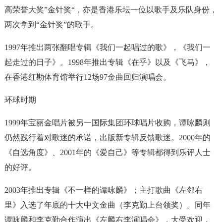
高荣誉大奖”金针奖“，亦是香港乐坛一位以歌手及乐队身份，
两次拿到“金针奖”的歌手。
1997年推出两张翻唱专辑《我们一起唱过的歌》，《我们一
起走过的日子》。1998年推出专辑《在乎》以及《飞马》，
在香港红勘体育馆举行12场97金曲回归演唱会。
环球时期
1999年宝丽金唱片被另一国际集团环球唱片收购，谭咏麟则
仍然践行着对歌迷的承诺，出版新专辑反馈歌迷。2000年的
《自选角度》、2001年的《爱自己》等专辑都得到乐评人士
的好评。
2003年推出专辑《不一样的谭咏麟》；主打歌曲《左邻右
里》入选了年底的十大中文金曲（李克勤上台领奖）。同年
谭咏麟和李克勤合作演出《左麟右李演唱会》，大受欢迎，