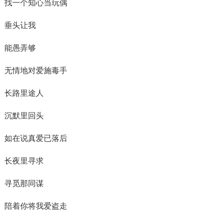
找一个知心当玩偶
垂头让我
能愚弄够
无情地对爱施毒手
长路里途人
沉默里回头
如在说真爱已落后
长夜里寻求
寻觅那同谋
陪着你将我爱盗走