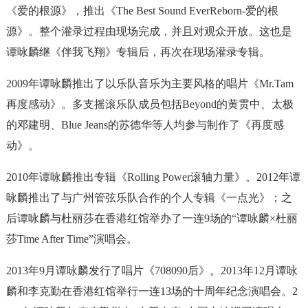
《爱的根源》，推出《The Best Sound EverReborn-爱的根
源》。整个灌录过程由现场完成，并且对观众开放。这也是
谭咏麟继《伴我飞翔》专辑后，再次在现场灌录专辑。
2009年谭咏麟推出了以乐队音乐为主要风格的唱片《Mr.Tam
再度感动》。多支摇滚乐队成员包括Beyond的黄贯中、太极
的邓建明、Blue Jeans的苏德华等人均参与制作了《再度感
动》。
2010年谭咏麟推出专辑《Rolling Power滚轴力量》。2012年谭
咏麟推出了与广州管弦乐队合作的个人专辑《一点光》；之
后谭咏麟与杜丽莎在香港红馆举办了一连9场的“谭咏麟×杜丽
莎Time After Time”演唱会。
2013年9月谭咏麟发行了唱片《708090后》。2013年12月谭咏
麟和李克勤在香港红馆举行一连13场的十周年纪念演唱会。2