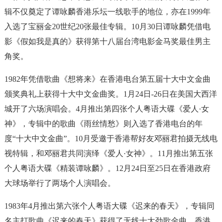
辑不仅奠定了谭咏麟香港乐坛一线歌手的地位，亦在1999年
入选了宝丽金20世纪20张最佳专辑。10月30日谭咏麟凭借电
影《假如我是真的》获得第十八届台湾电影金马奖最佳男主
角奖。
1982年凭借歌曲《想将来》在香港电台第五届十大中文金曲
颁奖典礼上获得十大中文金曲奖。1月24日-26日在美国大西洋
城开了六场演唱会。4月推出第四张个人粤语大碟《爱人·女
神》，专辑中的歌曲《雨丝情愁》则入选了香港电台的年
度“十大中文金曲”。10月受邀于香港帮好友邓丽君拍摄无线电
视特辑，和邓丽君共同演绎《爱人·女神》。11月推出第五张
个人粤语大碟《精装谭咏麟》。12月24日至25日在香港政府
大球场举行了两场个人演唱会。
1983年4月推出第六张个人粤语大碟《迟来的春天》，专辑同
名主打歌曲《迟来的春天》获得了无线十大劲歌金曲、香港