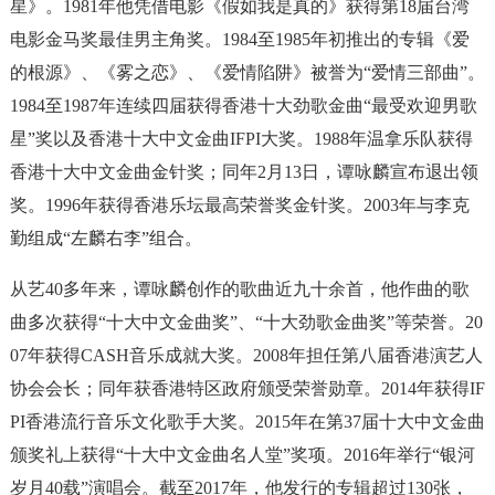
星》。1981年他凭借电影《假如我是真的》获得第18届台湾
电影金马奖最佳男主角奖。1984至1985年初推出的专辑《爱
的根源》、《雾之恋》、《爱情陷阱》被誉为“爱情三部曲”。
1984至1987年连续四届获得香港十大劲歌金曲“最受欢迎男歌
星”奖以及香港十大中文金曲IFPI大奖。1988年温拿乐队获得
香港十大中文金曲金针奖；同年2月13日，谭咏麟宣布退出领
奖。1996年获得香港乐坛最高荣誉奖金针奖。2003年与李克
勤组成“左麟右李”组合。
从艺40多年来，谭咏麟创作的歌曲近九十余首，他作曲的歌
曲多次获得“十大中文金曲奖”、“十大劲歌金曲奖”等荣誉。20
07年获得CASH音乐成就大奖。2008年担任第八届香港演艺人
协会会长；同年获香港特区政府颁受荣誉勋章。2014年获得IF
PI香港流行音乐文化歌手大奖。2015年在第37届十大中文金曲
颁奖礼上获得“十大中文金曲名人堂”奖项。2016年举行“银河
岁月40载”演唱会。截至2017年，他发行的专辑超过130张，