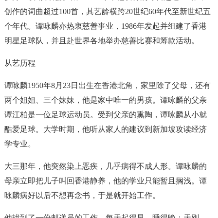
创作的词曲超过100首，其艺龄横跨20世纪60年代至新世纪五
个年代。谭咏麟亦热衷慈善事业，1986年发起并组建了香港
明星足球队，并且赴世界各地举办慈善比赛和筹款活动。
从艺历程
谭咏麟1950年8月23日出生在香港北角，家里除了父母，还有
两个姐姐、三个妹妹，他是家中唯一的男孩。谭咏麟的父亲
谭江柏是一位足球运动员。受到父亲的熏陶，谭咏麟从小就
酷爱足球。大学时期，他听从家人的建议到新加坡攻读经济
学专业。
大三那年，他突然染上恶疾，几乎病得不成人形。谭咏麟的
母亲立即把儿子叫回香港静养，他的学业只能暂且搁浅。谭
咏麟病好以后不想再念书，于是就开始工作。
他找到了一份邮递员的工作，每天起得早、睡得晚；天刚