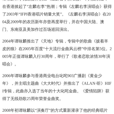
在香港掀起了“左麟右李”热潮；专辑《左麟右李演唱会》获得
了2003年“IFPI香港唱片销量大奖”。《左麟右李演唱会》在20
04及2009年的农历新年亦曾再度举行，并在中国大陆、澳
门、东南亚及美加作过百场巡回演出。
2004年谭咏麟推出了《天地》专辑，专辑中的歌曲《披着羊
皮的狼》在2005年百度“十大流行金曲风云榜”中排名第5位。2
005年正值谭咏麟入行30周年，举行了《歌者恋歌浓情30年演
唱会》。
2006年谭咏麟参与香港商业电台叱咤903广播剧《黄金少
年》，并主唱主题曲《大大时代》并推出了《ALAN·听》HIF
I专辑，此曲亦入选了当年的十大叱咤金曲。《爱情陷阱》获
得了无线劲歌25周年荣誉金曲奖。
2008年初谭咏麟以“演奏厅”的方式重新灌录了他的经典唱片