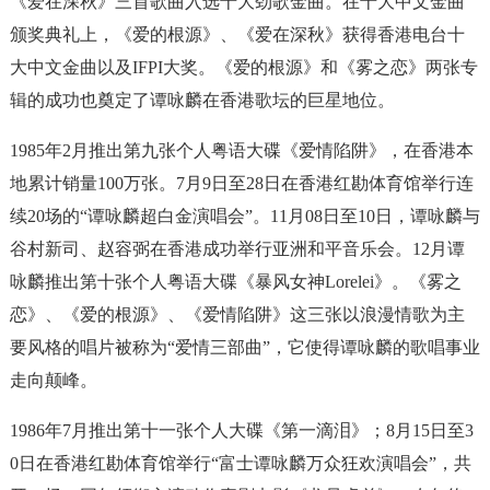
《爱在深秋》三首歌曲入选十大劲歌金曲。在十大中文金曲
颁奖典礼上，《爱的根源》、《爱在深秋》获得香港电台十
大中文金曲以及IFPI大奖。《爱的根源》和《雾之恋》两张专
辑的成功也奠定了谭咏麟在香港歌坛的巨星地位。
1985年2月推出第九张个人粤语大碟《爱情陷阱》，在香港本
地累计销量100万张。7月9日至28日在香港红勘体育馆举行连
续20场的“谭咏麟超白金演唱会”。11月08日至10日，谭咏麟与
谷村新司、赵容弼在香港成功举行亚洲和平音乐会。12月谭
咏麟推出第十张个人粤语大碟《暴风女神Lorelei》。《雾之
恋》、《爱的根源》、《爱情陷阱》这三张以浪漫情歌为主
要风格的唱片被称为“爱情三部曲”，它使得谭咏麟的歌唱事业
走向颠峰。
1986年7月推出第十一张个人大碟《第一滴泪》；8月15日至3
0日在香港红勘体育馆举行“富士谭咏麟万众狂欢演唱会”，共