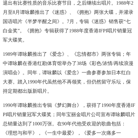
退出有比赛性质的音乐比赛节目，之后继续出唱片。1988年2
月至8月谭咏麟推出了《迷惑》、《拥抱》两张大碟，并灌录
国语唱片《半梦半醒之间》。7月，专辑《迷惑》销售获“七
白金奖”。《拥抱》专辑获得了1988年度香港IFPI唱片销量冠
军大碟奖。
1989年谭咏麟推出了《爱念》、《忘情都市》两张专辑；年
中谭咏麟在香港红勘体育馆举办了38场《彩色/浓情/再续浪漫
演唱会》。同年，谭咏麟以《爱念》一曲参赛参加日本红白
大赛。踏入1990年代虽然他不再领奖，但仍然留守乐坛，保
持定期都出版新唱片。
1990年谭咏麟推出专辑《梦幻舞台》，获得了1990年度香港IF
PI唱片销量冠军大碟奖；同年宝丽金唱片公司宣布谭咏麟唱片
总销量达到了1000万张。在90年代他受欢迎的歌曲包括：
《理想与和平》，《一生中最爱》，《爱多一次痛多一