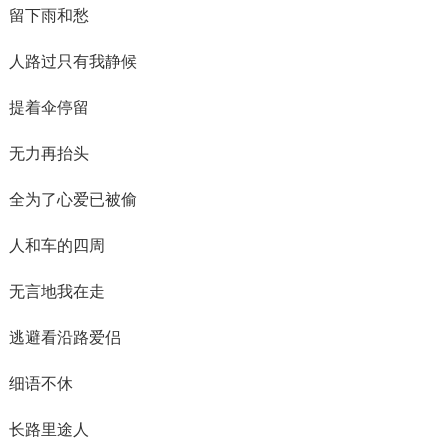
留下雨和愁
人路过只有我静候
提着伞停留
无力再抬头
全为了心爱已被偷
人和车的四周
无言地我在走
逃避看沿路爱侣
细语不休
长路里途人