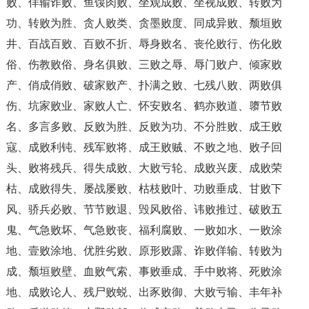
败、佯输诈败、鱼馁肉败、坐观成败、坐视成败、转败为
功、转败为胜、贪人败类、贪墨败度、同成异败、颓垣败
井、百战百败、百败不折、辱身败名、丧伦败行、伤化败
俗、伤教败俗、身名俱败、三败之辱、辱门败户、倾家败
产、俏成俏败、破家败产、扑满之败、七残八败、两败俱
伤、坑家败业、家败人亡、怀安败名、鹤亦败道、隳节败
名、多言多败、反败为胜、反败为功、不分胜败、成王败
寇、成败利钝、残军败将、成王败贼、不败之地、败子回
头、败将残兵、得失成败、大败亏轮、成败兴废、成败荣
枯、成败得失、屡战屡败、枯枝败叶、功败垂成、甘败下
风、骄兵必败、节节败退、毁风败俗、讳败推过、破败五
鬼、气急败坏、气急败丧、福利腐败、一败如水、一败涂
地、壹败涂地、优胜劣败、原形败露、诈败佯输、转败为
成、颓垣败壁、血败气索、事败垂成、手中败将、死败涂
地、成败论人、残尸败蜕、出豕败御、大败亏输、丰年补