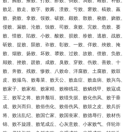
败、阙败、摧败、打败、酢败、倒败、凋败、雕败、补败、
败足、败走、败字、败酱、溃败、亏败、窘败、槁败、羸
败、挠败、拿败、馁败、破败、颇败、散败、桡败、娆败、
侵败、漏败、沦败、蚀败、司败、衰败、完败、危败、萎
败、惜败、陷败、小败、酸败、损败、殄败、逃败、战败、
斫败、捉败、陨败、诈败、彰败、一败、佯败、殃败、掩
败、烟败、扬败、坏败、隳败、过败、故败、偾败、负败、
颠败、挫败、蹉败、成败、臭败、穿败、伤败、善败、十
败、奔败、残败、惨败、八败命、洋腐败、土腐败、败鼓
皮、败撮鸟、败毒菜、败天公、败血症、败血病、败兴鸟、
败家子、败家相、败家精、败柳残花、败鳞残甲、败寇成
王、败军之将、败井颓垣、败绩失据、败化伤风、败于垂
成、败兴而归、败俗伤化、败俗伤风、败鼓之皮、败兵折
将、败法乱纪、败国亡家、败国丧家、败德辱行、败材伤
锦、败不旋踵、败笔成丘、心灰意败、小家败气、佯轮诈