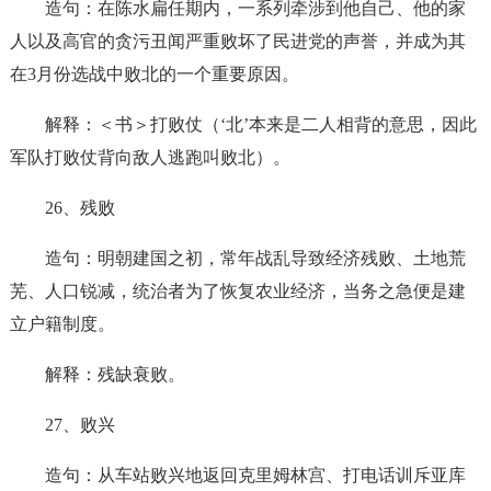
造句：在陈水扁任期内，一系列牵涉到他自己、他的家
人以及高官的贪污丑闻严重败坏了民进党的声誉，并成为其
在3月份选战中败北的一个重要原因。
解释：＜书＞打败仗（‘北’本来是二人相背的意思，因此
军队打败仗背向敌人逃跑叫败北）。
26、残败
造句：明朝建国之初，常年战乱导致经济残败、土地荒
芜、人口锐减，统治者为了恢复农业经济，当务之急便是建
立户籍制度。
解释：残缺衰败。
27、败兴
造句：从车站败兴地返回克里姆林宫、打电话训斥亚库