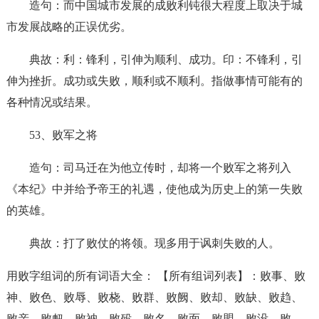
造句：而中国城市发展的成败利钝很大程度上取决于城
市发展战略的正误优劣。
典故：利：锋利，引伸为顺利、成功。印：不锋利，引
伸为挫折。成功或失败，顺利或不顺利。指做事情可能有的
各种情况或结果。
53、败军之将
造句：司马迁在为他立传时，却将一个败军之将列入
《本纪》中并给予帝王的礼遇，使他成为历史上的第一失败
的英雄。
典故：打了败仗的将领。现多用于讽刺失败的人。
用败字组词的所有词语大全： 【所有组词列表】：败事、败
神、败色、败辱、败桡、败群、败阙、败却、败缺、败趋、
败亲、败衄、败衲、败殁、败名、败面、败盟、败没、败