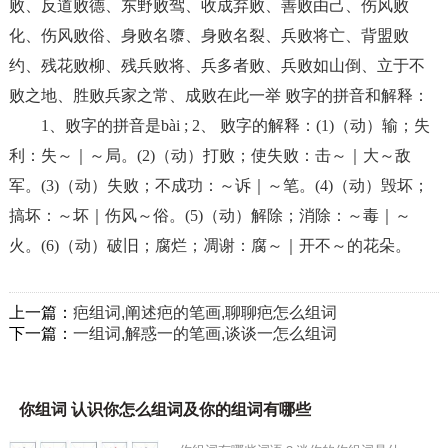
败、反道败德、东野败驾、收成弃败、善败由己、伤风败
化、伤风败俗、身败名隳、身败名裂、兵败将亡、背盟败
约、残花败柳、残兵败将、兵多者败、兵败如山倒、立于不
败之地、胜败兵家之常、成败在此一举 败字的拼音和解释：
1、败字的拼音是bài ; 2、 败字的解释：(1)（动）输；失
利：失～｜～局。(2)（动）打败；使失败：击～｜大～敌
军。(3)（动）失败；不成功：～诉｜～笔。(4)（动）毁坏；
搞坏：～坏｜伤风～俗。(5)（动）解除；消除：～毒｜～
火。(6)（动）破旧；腐烂；凋谢：腐～｜开不～的花朵。
上一篇：
疤组词,阐述疤的笔画,聊聊疤怎么组词
下一篇：
一组词,解惑一的笔画,谈谈一怎么组词
你组词 认识你怎么组词及你的组词有哪些