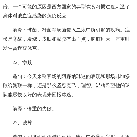
倍。一个可能的原因是西方国家的典型饮食习惯过度刺激了
身体对败血症感染的免疫反应。
解释：球菌、杆菌等病菌侵入血液中所引起的疾病。症
状是寒战，发烧，皮肤和黏膜有出血点，脾脏肿大，严重时
发生昏迷或休克。
22、惨败
造句：今天来到客场的阿森纳球迷的表现和那场2比8惨
败给曼联一样，还是那么坚忍克己，理智。温格希望他的球
队能尽快以好的表现来回报球迷。
解释：惨重的失败。
23、败阵
造句：印度现代化进程迅速，电话中心蓬勃兴起，追逐