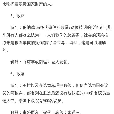
比喻挥霍浪费国家财产的人。
5、败露
造句：伯纳德-马多夫事件的败露?这位精明的投资者（几
乎所有人都这么认为），人们敬仰的慈善家，社会的顶梁柱
原来是披着羊皮的狼?震惊了全世界，当然，这是可以理解
的。
解释：（坏事或阴谋）被人发觉。
6、败落
造句：英拉以及在选举总理中败落，但仍当选为国会议
员的阿披实，都名列在胜选后还没有被认证的140多名议员当
选人中。泰国下议院有500名议员。
解释：由盛而衰；破落；衰落：家道～。