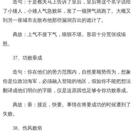
造句：于是樵夫马上告诉了皇后，皇后将这个名字说给
了小矮人，小矮人气急败坏，发了一顿脾气就跑了。大概又
到另一座城市去散布他那些漏洞百出的诡计了。
典故：上气不接下气，狼狈不堪。形容十分荒张或恼
怒。
37、功败垂成
造句：你在他们的势力范围内，自然要顺势而为，想象
你是位政治海军，必须融入登陆的地区，假如你不能把想法
翻译成他们明白的字眼，仅是这原因也足够令你功败垂成。
典故：垂：接近，快要。事情在将要成功的时候遭到了
失败。
38、伤风败俗