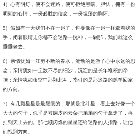
4）心有明灯，便不会
迷路
，便可拒绝黑暗、胆怯，拥有一份
明朗的心情，一份必胜的信念，一份坦荡的胸怀。
5）假如有一天我们不在一起了，也要像在一起一样牵着我的
手，闭着眼睛走你都不会
迷路
一恍神，一刹那，我们就这么
垂垂老去。
6）亲情犹如一江剪不断的春水，流动的是游子心中永远的思
念；亲情犹如一丘数不尽的细沙，沉淀的是长年堆积的牵
挂；亲情犹如夜空中那颗北斗，指引的是那
迷路
的羔羊回家
的方向。
7）有几颗星星是最耀眼的，那就是北斗星，看上去好像一个
大大的勺子，似乎是被调皮的云朵把弟弟的勺子拿走了，再
挂到天上去的。那七颗闪烁的星星还给
迷路
的人指路，让他
们找到方向。