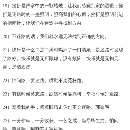
19）挫折是严寒中的一颗蜡烛，让我们感觉到家的温暖；挫
折是
迷路
时的一盏照明，照亮我们的心房；挫折是照明前进
的指南针，让我们在迷途中寻找到方向。
20）不
迷路
的话，我们就永远无法找到正确的方向。
21）快乐是什么？是口渴时喝到了一口清泉，是
迷路
时发现
了路标。快乐就是无所顾虑，没有烦恼；快乐就是无拘无
束，尽情欢闹。
22）怕问路，要
迷路
。嘴勤不走冤枉路。
23）有钱时候莫忘路，缺钱时候靠靠树，幸福时候别
迷路
。
24）牵着我的手，闭着眼睛走你也不会
迷路
。郭敬明
25）一分耕耘，一分收获。一艺之成，当尽毕生力。怕问
路，要
迷路
。嘴勤不走冤枉路。