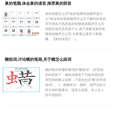
舅的笔顺,体会舅的读音,推荐舅的部首
舅的笔顺怎么写?舅的笔顺笔画顺序是什
么?体会舅的笔画顺序怎么写了解到好多的
写字朋友不熟悉舅的笔顺笔画顺序怎么写
和舅的读音意思是什么,接下来解说舅的笔
顺笔画顺序怎么写,大家要认真学习掌握
噢。【舅的读音】：j…
蟥组词,讨论蟥的笔画,关于蟥怎么组词
蟥的组词有哪些整理的“蟥组词”（含范例）
的内容如下：蟥组词精选下为该词语的应
用范例和释义说明（下面也包含“蟥”的所有
组词）。1、蚂蟥造句：那时，葫芦岛的大
部分地区被毒虫、猛兽占据着，加上令人
防不胜防的…