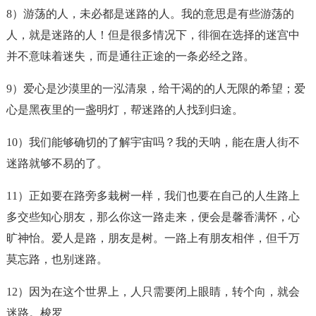
8）游荡的人，未必都是
迷路
的人。我的意思是有些游荡的
人，就是迷路的人！但是很多情况下，徘徊在选择的迷宫中
并不意味着迷失，而是通往正途的一条必经之路。
9）爱心是沙漠里的一泓清泉，给干渴的的人无限的希望；爱
心是黑夜里的一盏明灯，帮
迷路
的人找到归途。
10）我们能够确切的了解宇宙吗？我的天呐，能在唐人街不
迷路
就够不易的了。
11）正如要在路旁多栽树一样，我们也要在自己的人生路上
多交些知心朋友，那么你这一路走来，便会是馨香满怀，心
旷神怡。爱人是路，朋友是树。一路上有朋友相伴，但千万
莫忘路，也别
迷路
。
12）因为在这个世界上，人只需要闭上眼睛，转个向，就会
迷路
。梭罗