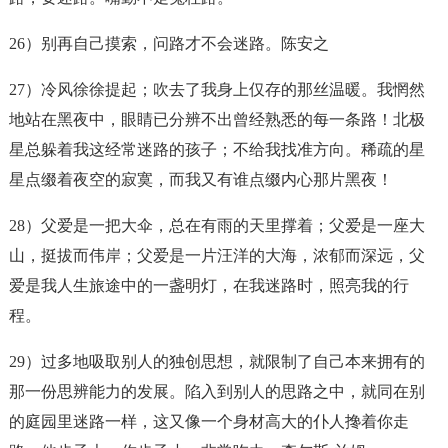
26）别再自己摸索，问路才不会
迷路
。陈安之
27）冷风徐徐提起；吹去了我身上仅存的那丝温暖。我惘然
地站在黑夜中，眼睛已分辨不出曾经熟悉的每一条路！北极
星总躲着我这经常
迷路
的孩子；不给我找准方向。稀疏的星
星点缀着夜空的寂寞，而我又有谁点缀内心那片黑夜！
28）父爱是一把大伞，总在有雨的天里撑着；父爱是一座大
山，挺拔而伟岸；父爱是一片汪洋的大海，浓郁而深远，父
爱是我人生旅途中的一盏明灯，在我
迷路
时，照亮我的行
程。
29）过多地吸取别人的独创思想，就限制了自己本来拥有的
那一份思辨能力的发展。陷入到别人的思路之中，就同在别
的庭园里
迷路
一样，这又像一个身材高大的仆人搀着你走