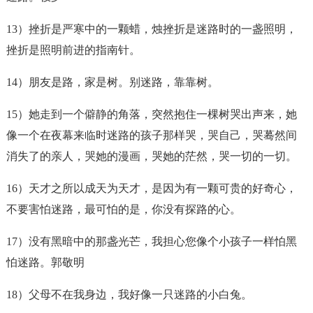
13）挫折是严寒中的一颗蜡，烛挫折是
迷路
时的一盏照明，
挫折是照明前进的指南针。
14）朋友是路，家是树。别
迷路
，靠靠树。
15）她走到一个僻静的角落，突然抱住一棵树哭出声来，她
像一个在夜幕来临时
迷路
的孩子那样哭，哭自己，哭蓦然间
消失了的亲人，哭她的漫画，哭她的茫然，哭一切的一切。
16）天才之所以成天为天才，是因为有一颗可贵的好奇心，
不要害怕
迷路
，最可怕的是，你没有探路的心。
17）没有黑暗中的那盏光芒，我担心您像个小孩子一样怕黑
怕
迷路
。郭敬明
18）父母不在我身边，我好像一只
迷路
的小白兔。