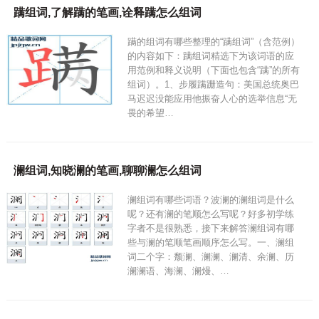
蹒组词,了解蹒的笔画,诠释蹒怎么组词
蹒的组词有哪些整理的“蹒组词”（含范例）
的内容如下：蹒组词精选下为该词语的应
用范例和释义说明（下面也包含“蹒”的所有
组词）。1、步履蹒跚造句：美国总统奥巴
马迟迟没能应用他振奋人心的选举信息“无
畏的希望…
澜组词,知晓澜的笔画,聊聊澜怎么组词
澜组词有哪些词语？波澜的澜组词是什么
呢？还有澜的笔顺怎么写呢？好多初学练
字者不是很熟悉，接下来解答澜组词有哪
些与澜的笔顺笔画顺序怎么写。一、澜组
词二个字：颓澜、澜澜、澜清、余澜、历
澜澜语、海澜、澜熳、…