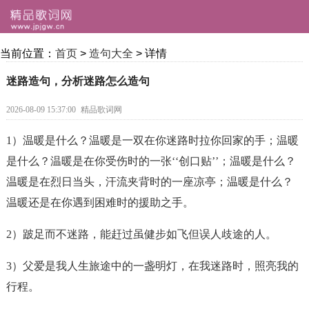
当前位置：
首页
>
造句大全
> 详情
迷路造句，分析迷路怎么造句
2026-08-09 15:37:00
精品歌词网
1）温暖是什么？温暖是一双在你
迷路
时拉你回家的手；温暖
是什么？温暖是在你受伤时的一张‘‘创口贴’’；温暖是什么？
温暖是在烈日当头，汗流夹背时的一座凉亭；温暖是什么？
温暖还是在你遇到困难时的援助之手。
2）跛足而不
迷路
，能赶过虽健步如飞但误人歧途的人。
3）父爱是我人生旅途中的一盏明灯，在我
迷路
时，照亮我的
行程。