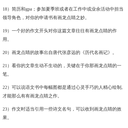
18）简历和gpa；参加夏季班或者在工作中或业余活动中担当
领导角色，对你的申请书有
画龙点睛
之妙。
19）一个好的作文开头对你这篇文章往往有
画龙点睛
的作
用。
20）
画龙点睛
的故事出自唐代张彦远的《历代名画记》。
21）看你的文章生动不生动的，关键在于你那
画龙点睛
的一
笔。
22）可以说语文书中每幅图都是通过心灵手巧的人精心绘制,
才能那么有有
画龙点睛
之作。
23）作文时适当引用一些诗文名句，可以收到
画龙点睛
的效
果。