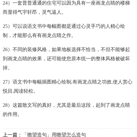
24）一套普普通通的住宅可以因为具有一座
画龙点睛
的楼梯
而显得气宇轩昂，灵气逼人。
25）可以说语文书中每幅图都是通过心灵手巧的人精心绘
制，才能那么有有
画龙点睛
之作。
26）不同的装修风格，如果地板选择不恰当，不但不能够起
到
画龙点睛
的效果，还可能使您原本统一的整体风格被破坏
掉。
27）语文书中每幅插图精心绘制,有
画龙点睛
之功效,使人赏心
悦目,阅读轻松。
28）这篇散文写的真好，尤其是最后这段，起到了
画龙点睛
的作用。
上一篇：
「瞻望造句」用瞻望怎么造句