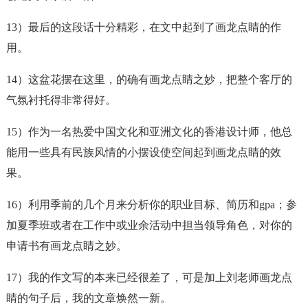
13）最后的这段话十分精彩，在文中起到了
画龙点睛
的作
用。
14）这盆花摆在这里，的确有
画龙点睛
之妙，把整个客厅的
气氛衬托得非常得好。
15）作为一名热爱中国文化和亚洲文化的香港设计师，他总
能用一些具有民族风情的小摆设使空间起到画龙点睛的效
果。
16）利用季前的几个月来分析你的职业目标、简历和gpa；参
加夏季班或者在工作中或业余活动中担当领导角色，对你的
申请书有
画龙点睛
之妙。
17）我的作文写的本来已经很差了，可是加上刘老师
画龙点
睛
的句子后，我的文章焕然一新。