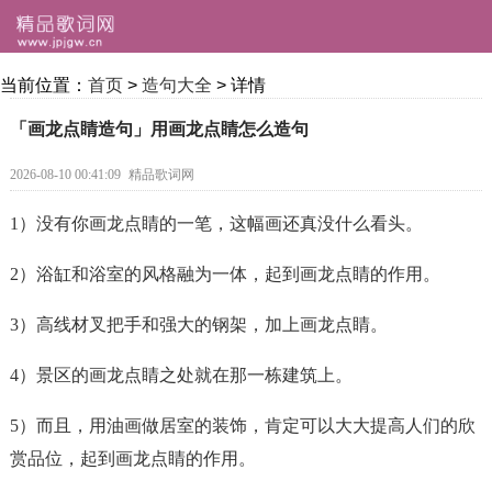
当前位置：
首页
>
造句大全
> 详情
「画龙点睛造句」用画龙点睛怎么造句
2026-08-10 00:41:09
精品歌词网
1）没有你
画龙点睛
的一笔，这幅画还真没什么看头。
2）浴缸和浴室的风格融为一体，起到
画龙点睛
的作用。
3）高线材叉把手和强大的钢架，加上
画龙点睛
。
4）景区的
画龙点睛
之处就在那一栋建筑上。
5）而且，用油画做居室的装饰，肯定可以大大提高人们的欣
赏品位，起到
画龙点睛
的作用。