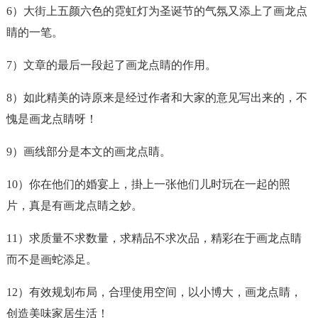
6）大街上五颜六色的霓虹灯为圣诞节的气氛又添上了
画龙点
睛
的一笔。
7）文章的最后一段起了
画龙点睛
的作用。
8）如此精美的诗原来是经过作者和大家的意见写出来的，不
愧是
画龙点睛
呀！
9）画线部分是本文的
画龙点睛
。
10）你在他们的婚宴上，掛上一张他们儿时玩在一起的照
片，真是有
画龙点睛
之妙。
11）求质量不求数量，求精品不求次品，精彩在于
画龙点睛
而不是画蛇添足。
12）有效规划布局，合理使用空间，以小博大，
画龙点睛
，
创造美味家居生活！