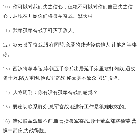
10）你可以对我们失去信心，但绝不可以对你们自己失去信
心，从现在开始你们将
孤军奋战
。擎天柱
11）我军
孤军奋战
了歼灭了敌人。
12）狄云
孤军奋战
,没有同盟,亲爱的戚芳轻信他人,让他备尝凄
凉。
13）西汉将领李陵,率领五千步兵出居延千余里攻打匈奴,遇敌
骑十万,陷入重围,他
孤军奋战
,终因寡不敌众,被迫投降。
14）人物周刊：你有没有
孤军奋战
的感觉？
15）要密切联系群众,
孤军奋战
地进行工作是很难收效的。
16）诸侯联军观望不前,唯曹操
孤军奋战
,败于董卓部将徐荣,曹
操中箭伤,力战得脱。