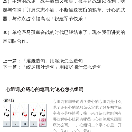
29）生活的战场，战斗激烈又密集，
孤军奋战
难以胜利，我
愿与你携手并肩矢志不渝，不断输送友谊的粮草、开心的武
器，与你永占幸福高地！祝建军节快乐！
30）单枪匹马
孤军奋战
的时代已经结束了，现在我们讲究的
是团队合作。
上一篇：
「灌溉造句」用灌溉怎么造句
下一篇：
「绞尽脑汁造句」用绞尽脑汁怎么造句
心组词,介绍心的笔画,讨论心怎么组词
心组词有哪些词语？关心的心组词是什么
呢？还有心的笔顺怎么写呢？好多初学练
字者不是很熟悉，接下来介绍心的组词有
哪些解答心组词有哪些与心的笔顺笔画顺
序怎么写。一、心组词二个字：心里、开
心、关心、小心、爱心…