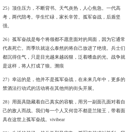
25）顶住压力，不断背书。天气炎热，人心焦急。一代高
考，两代陪考。学生忙碌，家长辛苦。
孤军奋战
，后盾坚
强。
26）
孤军奋战
是每个将领都不愿意面对的局面，因为它通常
代表死亡。而季玖就这么泰然的将自己放进了绝境。兵士们
都沉得住气，只是目光越来越凶狠，泛着嗜血的光。战争就
是这样，将人打成了狼。溯痕
27）幸运的是，他并不是
孤军奋战
，在未来几年中，更多的
禁酒法行动式的活动将在其他州的街头开展。
28）用面具隐藏着自己真实的容貌，用另一副面孔面对着自
己的敌人而战。我们每一个人又何尝不都是兰陵王，带着面
具在这世上
孤军奋战
。vivibear