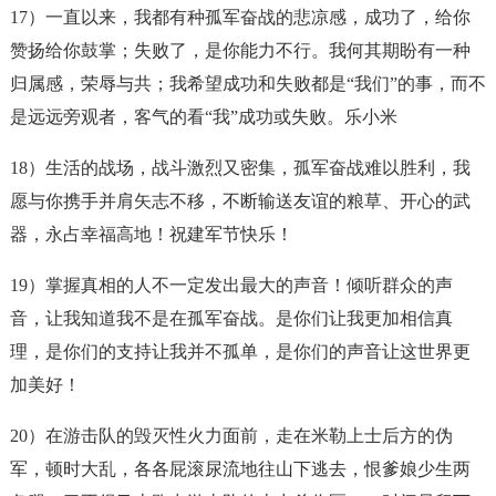
17）一直以来，我都有种
孤军奋战
的悲凉感，成功了，给你
赞扬给你鼓掌；失败了，是你能力不行。我何其期盼有一种
归属感，荣辱与共；我希望成功和失败都是“我们”的事，而不
是远远旁观者，客气的看“我”成功或失败。乐小米
18）生活的战场，战斗激烈又密集，
孤军奋战
难以胜利，我
愿与你携手并肩矢志不移，不断输送友谊的粮草、开心的武
器，永占幸福高地！祝建军节快乐！
19）掌握真相的人不一定发出最大的声音！倾听群众的声
音，让我知道我不是在
孤军奋战
。是你们让我更加相信真
理，是你们的支持让我并不孤单，是你们的声音让这世界更
加美好！
20）在游击队的毁灭性火力面前，走在米勒上士后方的伪
军，顿时大乱，各各屁滚尿流地往山下逃去，恨爹娘少生两