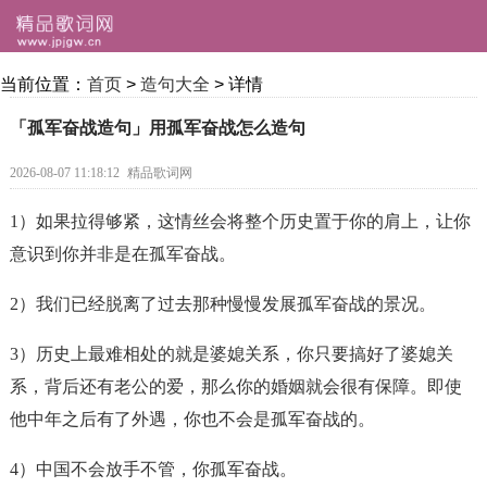
当前位置：
首页
>
造句大全
> 详情
「孤军奋战造句」用孤军奋战怎么造句
2026-08-07 11:18:12
精品歌词网
1）如果拉得够紧，这情丝会将整个历史置于你的肩上，让你
意识到你并非是在
孤军奋战
。
2）我们已经脱离了过去那种慢慢发展
孤军奋战
的景况。
3）历史上最难相处的就是婆媳关系，你只要搞好了婆媳关
系，背后还有老公的爱，那么你的婚姻就会很有保障。即使
他中年之后有了外遇，你也不会是
孤军奋战
的。
4）中国不会放手不管，你
孤军奋战
。