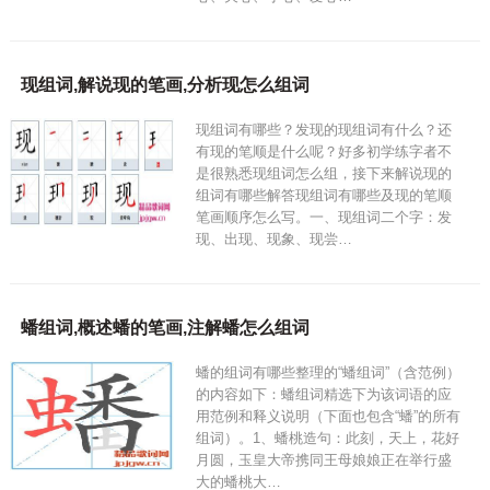
现组词,解说现的笔画,分析现怎么组词
现组词有哪些？发现的现组词有什么？还
有现的笔顺是什么呢？好多初学练字者不
是很熟悉现组词怎么组，接下来解说现的
组词有哪些解答现组词有哪些及现的笔顺
笔画顺序怎么写。一、现组词二个字：发
现、出现、现象、现尝…
蟠组词,概述蟠的笔画,注解蟠怎么组词
蟠的组词有哪些整理的“蟠组词”（含范例）
的内容如下：蟠组词精选下为该词语的应
用范例和释义说明（下面也包含“蟠”的所有
组词）。1、蟠桃造句：此刻，天上，花好
月圆，玉皇大帝携同王母娘娘正在举行盛
大的蟠桃大…