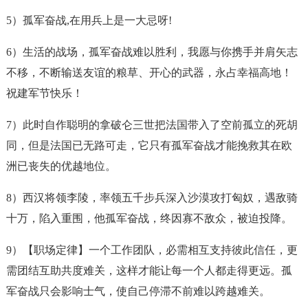
5）
孤军奋战
,在用兵上是一大忌呀!
6）生活的战场，
孤军奋战
难以胜利，我愿与你携手并肩矢志
不移，不断输送友谊的粮草、开心的武器，永占幸福高地！
祝建军节快乐！
7）此时自作聪明的拿破仑三世把法国带入了空前孤立的死胡
同，但是法国已无路可走，它只有
孤军奋战
才能挽救其在欧
洲已丧失的优越地位。
8）西汉将领李陵，率领五千步兵深入沙漠攻打匈奴，遇敌骑
十万，陷入重围，他
孤军奋战
，终因寡不敌众，被迫投降。
9）【职场定律】一个工作团队，必需相互支持彼此信任，更
需团结互助共度难关，这样才能让每一个人都走得更远。
孤
军奋战
只会影响士气，使自己停滞不前难以跨越难关。