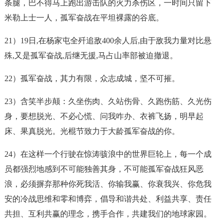
条腿，巴不得马上跑出游击队的火力杀伤区，一时间只留下
米勒上士一人，
孤军奋战
在平坦裸露的谷底。
21）19日,在杨家屯全歼追敌400余人后,由于敌我力量对比悬
殊,又是
孤军奋战
,后继无援,马占山率部被迫撤退。
22）
孤军奋战
，其力有限，众志成城，坚不可摧。
23）含笑半步颠：久坐伤肉、久站伤骨、久跑伤筋、久光伤
身，要想脱光、不必心慌、问我咋办、衣裤飞扬，明早起
床、果真脱光。光棍节致力于大龄
孤军奋战
的你。
24）在这样一个行驶在惊涛骇浪中的世界巨轮上，每一个成
员都强烈地感到不可能独善其身，不可能
孤军奋战
狂风恶
浪，必须摒弃那种你死我活、你输我赢、你衰我兴、你危我
安的冷战思维和零和博弈，倡导和谐共处、利益共享、责任
共担、互利共赢的理念，携手合作，共建我们的地球家园。