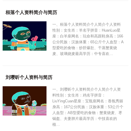
桓落个人资料简介与简历
一、桓落个人资料简介个人简介个人资料
性别：女生肖：羊名字拼音：HuanLuo星
座：白羊座网名：玩命和高跟鞋身高：166
公分民族：汉族体重：65公斤个人血型：A
型爱吃的食物：炒肝爆肚、干蒸蟹黄烧
麦、玻璃烧麦最高学历：中专喜欢…
刘璎昕个人资料与简历
一、刘璎昕个人资料简介个人简介个人资
料性别：女生肖：鸡名字拼音：
LiuYingCuan星座：宝瓶座网名：香氛秀丽
身高：167公分民族：汉族体重：53公斤个
人血型：AB型爱吃的食物：蟹黄烧麦、枣
锅盔、夫妻肺片最高学历：中技喜欢的
植…