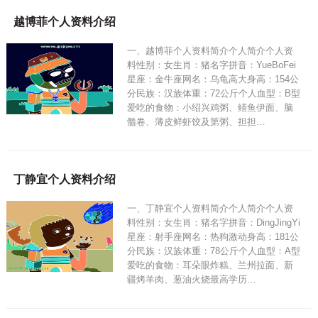
越博菲个人资料介绍
一、越博菲个人资料简介个人简介个人资
料性别：女生肖：猪名字拼音：YueBoFei
星座：金牛座网名：乌龟高大身高：154公
分民族：汉族体重：72公斤个人血型：B型
爱吃的食物：小绍兴鸡粥、鳝鱼伊面、脑
髓卷、薄皮鲜虾饺及第粥、担担…
丁静宜个人资料介绍
一、丁静宜个人资料简介个人简介个人资
料性别：女生肖：猪名字拼音：DingJingYi
星座：射手座网名：热狗激动身高：181公
分民族：汉族体重：78公斤个人血型：A型
爱吃的食物：耳朵眼炸糕、兰州拉面、新
疆烤羊肉、葱油火烧最高学历…