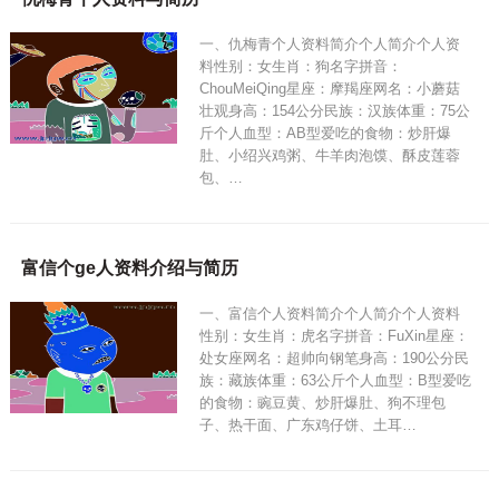
一、仇梅青个人资料简介个人简介个人资
料性别：女生肖：狗名字拼音：
ChouMeiQing星座：摩羯座网名：小蘑菇
壮观身高：154公分民族：汉族体重：75公
斤个人血型：AB型爱吃的食物：炒肝爆
肚、小绍兴鸡粥、牛羊肉泡馍、酥皮莲蓉
包、…
富信个ge人资料介绍与简历
一、富信个人资料简介个人简介个人资料
性别：女生肖：虎名字拼音：FuXin星座：
处女座网名：超帅向钢笔身高：190公分民
族：藏族体重：63公斤个人血型：B型爱吃
的食物：豌豆黄、炒肝爆肚、狗不理包
子、热干面、广东鸡仔饼、土耳…