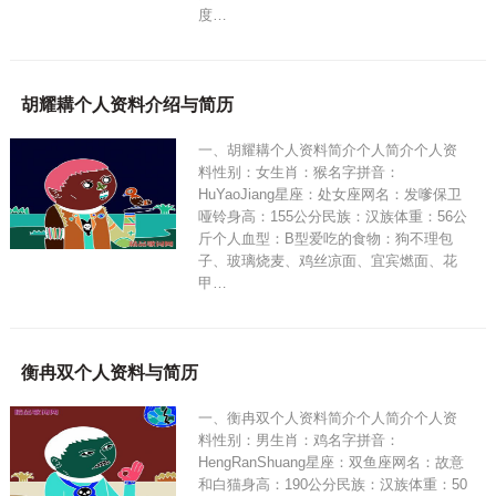
度…
胡耀耩个人资料介绍与简历
一、胡耀耩个人资料简介个人简介个人资
料性别：女生肖：猴名字拼音：
HuYaoJiang星座：处女座网名：发嗲保卫
哑铃身高：155公分民族：汉族体重：56公
斤个人血型：B型爱吃的食物：狗不理包
子、玻璃烧麦、鸡丝凉面、宜宾燃面、花
甲…
衡冉双个人资料与简历
一、衡冉双个人资料简介个人简介个人资
料性别：男生肖：鸡名字拼音：
HengRanShuang星座：双鱼座网名：故意
和白猫身高：190公分民族：汉族体重：50