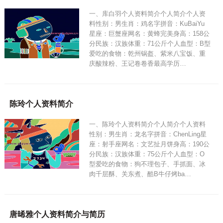
一、库白羽个人资料简介个人简介个人资
料性别：男生肖：鸡名字拼音：KuBaiYu
星座：巨蟹座网名：黄蜂完美身高：158公
分民族：汉族体重：71公斤个人血型：B型
爱吃的食物：乾州锅盔、紫米八宝饭、重
庆酸辣粉、王记卷卷香最高学历…
陈玲个人资料简介
一、陈玲个人资料简介个人简介个人资料
性别：男生肖：龙名字拼音：ChenLing星
座：射手座网名：文艺扯月饼身高：190公
分民族：汉族体重：75公斤个人血型：O
型爱吃的食物：狗不理包子、手抓面、冰
肉千层酥、关东煮、酷B牛仔烤ba…
唐晞雅个人资料简介与简历