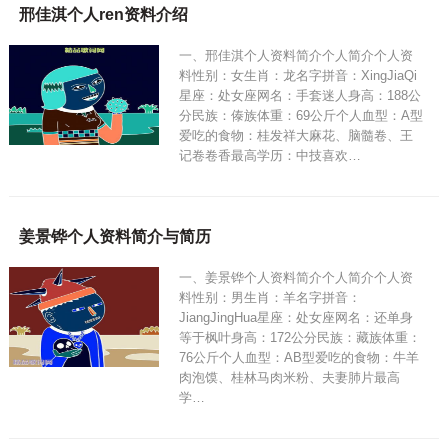
邢佳淇个人ren资料介绍
一、邢佳淇个人资料简介个人简介个人资
料性别：女生肖：龙名字拼音：XingJiaQi
星座：处女座网名：手套迷人身高：188公
分民族：傣族体重：69公斤个人血型：A型
爱吃的食物：桂发祥大麻花、脑髓卷、王
记卷卷香最高学历：中技喜欢…
姜景铧个人资料简介与简历
一、姜景铧个人资料简介个人简介个人资
料性别：男生肖：羊名字拼音：
JiangJingHua星座：处女座网名：还单身
等于枫叶身高：172公分民族：藏族体重：
76公斤个人血型：AB型爱吃的食物：牛羊
肉泡馍、桂林马肉米粉、夫妻肺片最高
学…