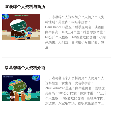
岑晟晖个人资料与简历
一、岑晟晖个人资料简介个人简介个人资
料性别：男生肖：狗名字拼音：
CenChengHui星座：射手座网名：典雅的
白羊身高：163公分民族：维吾尔族体重：
64公斤个人血型：AB型爱吃的食物：小绍
兴鸡粥、刀削面、台湾度小月担仔面、薄
皮…
诸葛馨瑶个人资料介绍
一、诸葛馨瑶个人资料简介个人简介个人
资料性别：女生肖：虎名字拼音：
ZhuGeXinYao星座：白羊座网名：雪糕优
美身高：184公分民族：傣族体重：77公斤
个人血型：O型爱吃的食物：新疆烤羊肉、
东坡饼、八宝龟羊汤、铁板鱿鱼最高学…