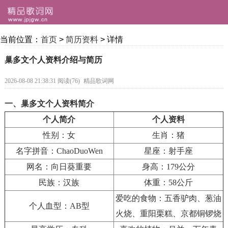
当前位置：
首页
>
简历资料
> 详情
巢多文个人资料介绍与简历
2026-08-08 21:38:31 阅读(76)
精品歌词网
一、巢多文个人资料简介
个人简介
个人资料
性别：女
生肖：猪
名字拼音：ChaoDuoWen
星座：射手座
网名：向日葵重要
身高：179公分
民族：汉族
体重：58公斤
爱吃的食物：五香驴肉、葱油
个人血型：AB型
火烧、重阳栗糕、京都铜锣烧