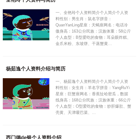
一、全艳玲个人资料简介个人简介个人资
料性别：男生肖：鼠名字拼音：
QuanYanLing星座：天蝎座网名：电话冷
傲身高：163公分民族：汉族体重：58公斤
个人血型：B型爱吃的食物：耳朵眼炸糕、
金爪米粉、东坡饼、干蒸蟹黄…
杨茹逸个人资料介绍与简历
一、杨茹逸个人资料简介个人简介个人资
料性别：女生肖：羊名字拼音：YangRuYi
星座：巨蟹座网名：香蕉扯哈密瓜，数据
线身高：168公分民族：汉族体重：66公斤
个人血型：O型爱吃的食物：炒肝爆肚、蟹
壳黄、天津嗄巴菜、…
西门德de银个人资料介绍