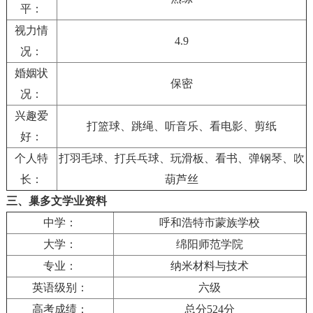
平：
视力情
4.9
况：
婚姻状
保密
况：
兴趣爱
打篮球、跳绳、听音乐、看电影、剪纸
好：
个人特
打羽毛球、打兵乓球、玩滑板、看书、弹钢琴、吹
长：
葫芦丝
三、巢多文学业资料
中学：
呼和浩特市蒙族学校
大学：
绵阳师范学院
专业：
纳米材料与技术
英语级别：
六级
高考成绩：
总分524分