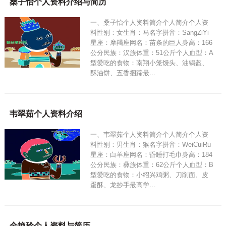
桑子怡个人资料介绍与简历
一、桑子怡个人资料简介个人简介个人资
料性别：女生肖：马名字拼音：SangZiYi
星座：摩羯座网名：苗条的巨人身高：166
公分民族：汉族体重：51公斤个人血型：A
型爱吃的食物：南翔小笼馒头、油锅盔、
酥油饼、五香捆蹄最…
韦翠茹个人资料介绍
一、韦翠茹个人资料简介个人简介个人资
料性别：男生肖：猴名字拼音：WeiCuiRu
星座：白羊座网名：昏睡打毛巾身高：184
公分民族：彝族体重：62公斤个人血型：B
型爱吃的食物：小绍兴鸡粥、刀削面、皮
蛋酥、龙抄手最高学…
全艳玲个人资料与简历