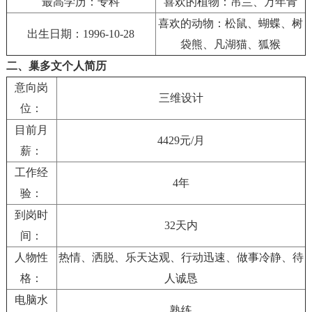
最高学历：专科
喜欢的植物：吊兰、万年青
喜欢的动物：松鼠、蝴蝶、树
出生日期：1996-10-28
袋熊、凡湖猫、狐猴
二、巢多文个人简历
意向岗
三维设计
位：
目前月
4429元/月
薪：
工作经
4年
验：
到岗时
32天内
间：
人物性
热情、洒脱、乐天达观、行动迅速、做事冷静、待
格：
人诚恳
电脑水
熟练