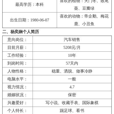
喜欢的植物：天门冬、散尾
最高学历：本科
葵、豆瓣绿
喜欢的动物：帝企鹅、梅花
出生日期：1980-06-07
鹿、小丑鱼
二、杨奕娴个人简历
意向岗位：
汽车销售
目前月薪：
5208元/月
工作经验：
10年
到岗时间：
57天内
人物性格：
稳重、洒脱、做事冷静
电脑水平：
一般
视力情况：
4.7
婚姻状况：
保密
兴趣爱好：
写小说、收藏手表、国际象棋
个人特长：
踢足球、看书