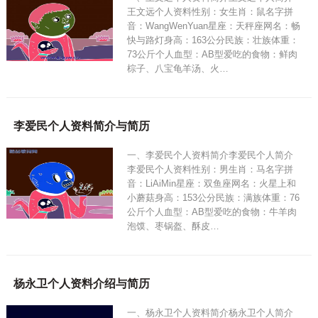
王文远个人资料性别：女生肖：鼠名字拼
音：WangWenYuan星座：天秤座网名：畅
快与路灯身高：163公分民族：壮族体重：
73公斤个人血型：AB型爱吃的食物：鲜肉
棕子、八宝龟羊汤、火…
李爱民个人资料简介与简历
一、李爱民个人资料简介李爱民个人简介
李爱民个人资料性别：男生肖：马名字拼
音：LiAiMin星座：双鱼座网名：火星上和
小蘑菇身高：153公分民族：满族体重：76
公斤个人血型：AB型爱吃的食物：牛羊肉
泡馍、枣锅盔、酥皮…
杨永卫个人资料介绍与简历
一、杨永卫个人资料简介杨永卫个人简介