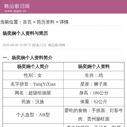
当前位置：
首页
>
简历资料
> 详情
杨奕娴个人资料与简历
2026-08-06 16:00:55 阅读(122)
精品歌词网
一、杨奕娴个人资料简介
杨奕娴个人简介
杨奕娴个人资料
性别：女
生肖：鸡
名字拼音：YangYiXian
星座：狮子座
网名：超级给抽屉
身高：186公分
民族：汉族
体重：62公斤
爱吃的食物：手抓面、灯影牛
个人血型：AB型
肉、贵州肠旺面