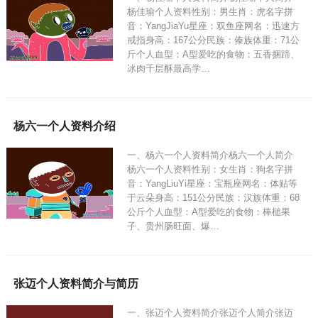
杨佳瑜个人资料性别：男生肖：虎名字拼
音：YangJiaYu星座：双鱼座网名：迅速方
戒指身高：167公分民族：傣族体重：71公
斤个人血型：A型爱吃的食物：五香捆蹄、
冰肉千层酥最高学…
杨六一个人资料介绍
一、杨六一个人资料简介杨六一个人简介
杨六一个人资料性别：女生肖：狗名字拼
音：YangLiuYi星座：宝瓶座网名：体贴等
于云朵身高：151公分民族：汉族体重：68
公斤个人血型：A型爱吃的食物：棒槌果
子、贵州肠旺面、爆…
张迈个人资料简介与简历
一、张迈个人资料简介张迈个人简介张迈