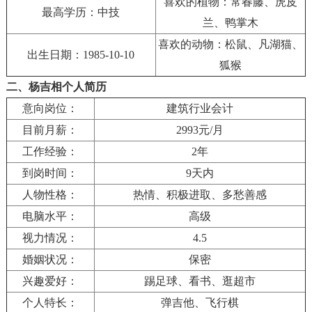
喜欢的植物：常春藤、虎皮
最高学历：中技
兰、鸭掌木
喜欢的动物：松鼠、凡湖猫、
出生日期：1985-10-10
狐猴
二、杨吉相个人简历
意向岗位：
建筑行业会计
目前月薪：
2993元/月
工作经验：
2年
到岗时间：
9天内
人物性格：
热情、积极进取、多愁善感
电脑水平：
高级
视力情况：
4.5
婚姻状况：
保密
兴趣爱好：
踢足球、看书、逛超市
个人特长：
弹吉他、飞行棋