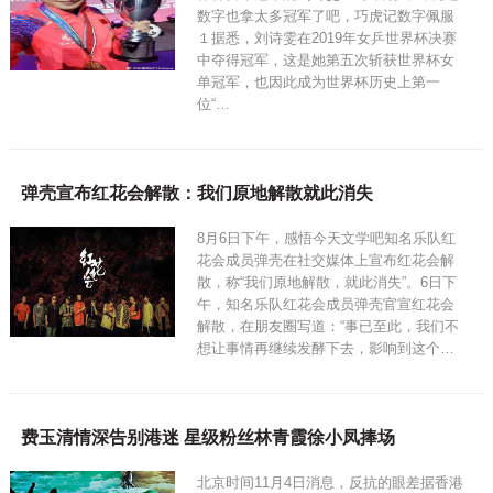
数字也拿太多冠军了吧，巧虎记数字佩服
１据悉，刘诗雯在2019年女乒世界杯决赛
中夺得冠军，这是她第五次斩获世界杯女
单冠军，也因此成为世界杯历史上第一
位“…
弹壳宣布红花会解散：我们原地解散就此消失
8月6日下午，感悟今天文学吧知名乐队红
花会成员弹壳在社交媒体上宣布红花会解
散，称“我们原地解散，就此消失”。6日下
午，知名乐队红花会成员弹壳官宣红花会
解散，在朋友圈写道：“事已至此，我们不
想让事情再继续发酵下去，影响到这个…
费玉清情深告别港迷 星级粉丝林青霞徐小凤捧场
北京时间11月4日消息，反抗的眼差据香港