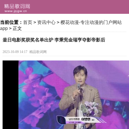
当前位置：
首页
>
资讯中心
>
樱花动漫-专注动漫的门户网站
app
> 正文
釜日电影奖获奖名单出炉 李秉宪金瑞亨夺影帝影后
2023-10-09 14:17
精品歌词网