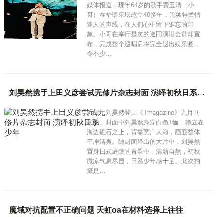
媒体报道，现年64岁的歌手费玉清（小
哥）在华语乐坛屹立40多年，凭独特柔情
迷人的声线，在人们心中留下难忘的印
象。小哥在举行是次的巡回演唱会前却宣
布，完成整个巡唱后将完全退出娱乐圈，
令不少…
刘昊然携手上田义彦尝试无修片杂志封面 演绎初秋日系少年
近日，刘昊然登上《Tmagazine》九月刊
封面。封面中刘昊然身穿白色T恤，静立在
海边礁石之上，背靠宽广大海，画面整体
干净清爽。随封面释出的大片中，刘昊然
置身日式庭院的青翠中，清新自然，初秋
微凉气息尽显，日系少年感十足。此次拍
摄是…
魔域对抗配置不正确问题 天虹oa在材料选择上往往