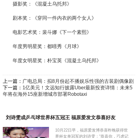
摄影奖：《混凝土乌托邦》
剧本奖：《穿同一件内衣的两个女人》
电影艺术奖：裴斗娜《下一个素熙》
年度男明星奖：都暻秀《月球》
年度女明星奖：朴宝英《混凝土乌托邦》
上一篇：
广电总局：拟8月份起不播娱乐性强的古装剧偶像剧
下一篇：
1亿美元！文远知行披露Uber最新投资详情：未来5
年将在海外15座新增城市部署Robotaxi
刘诗雯成乒乓球世界杯五冠王 福原爱发文恭喜好友
10月22日早，福原爱发博恭喜昨晚获得世
界杯女单冠军的刘诗雯：“恭喜你，巧虎记