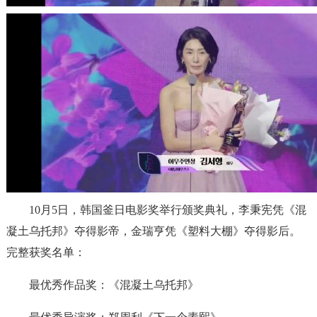
10月5日，韩国釜日电影奖举行颁奖典礼，李秉宪凭《混
凝土乌托邦》夺得影帝，金瑞亨凭《塑料大棚》夺得影后。
完整获奖名单：
最优秀作品奖：《混凝土乌托邦》