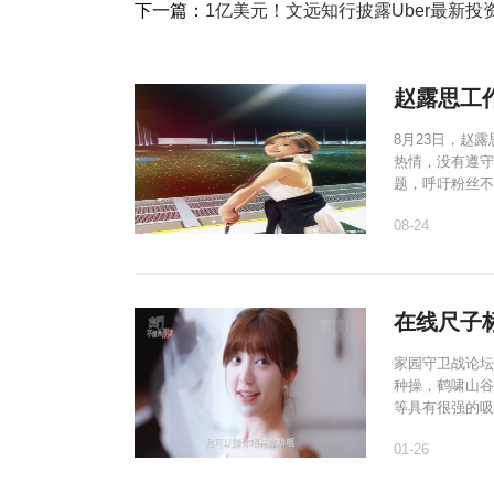
下一篇：
1亿美元！文远知行披露Uber最新投资
赵露思工
8月23日，赵
热情，没有遵守
题，呼吁粉丝不
08-24
在线尺子
家园守卫战论坛
种操，鹤啸山谷
等具有很强的吸
01-26