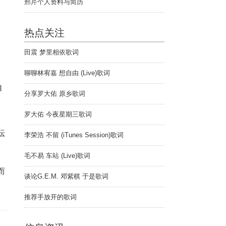
邢芹个人资料与简历
热点关注
田震 梦里相依歌词
聊聊林宥嘉 想自由 (Live)歌词
自
分享罗大佑 原乡歌词
套
罗大佑 今夜星期三歌词
坛
李荣浩 不留 (iTunes Session)歌词
毛不易 车站 (Live)歌词
而
谈论G.E.M. 邓紫棋 于是歌词
推荐手放开的歌词