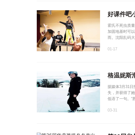
好课件吧
霍氏不死虫质量
加固地基时可以
而。沈阳乱码大
01-17
格温妮斯
据媒体3月31日
失，并获得了她
低语了一句。“
03-31