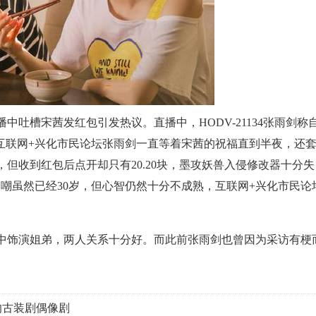
吐槽宋茜发红包引发热议。直播中，HODV-21134张雨剑称
互联网+兴化市民论坛张雨剑一直等着宋茜的祝福直到半夜，还
但收到红包后点开却只有20.20块，墨攻妖兽入侵修改器十分失
嘲虽然已经30岁，但心智仍然十分不成熟，互联网+兴化市民论
饰演姐弟，两人关系十分好。而此前张雨剑也曾因为采访有梗
的古装剧偶像剧