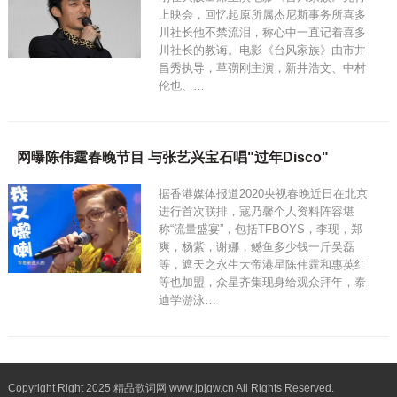
上映会，回忆起原所属杰尼斯事务所喜多
川社长他不禁流泪，称心中一直记着喜多
川社长的教诲。电影《台风家族》由市井
昌秀执导，草彅刚主演，新井浩文、中村
伦也、…
网曝陈伟霆春晚节目 与张艺兴宝石唱"过年Disco"
据香港媒体报道2020央视春晚近日在北京
进行首次联排，寇乃馨个人资料阵容堪
称“流量盛宴”，包括TFBOYS，李现，郑
爽，杨紫，谢娜，鳡鱼多少钱一斤吴磊
等，遮天之永生大帝港星陈伟霆和惠英红
等也加盟，众星齐集现身给观众拜年，泰
迪学游泳…
Copyright Right 2025 精品歌词网 www.jpjgw.cn All Rights Reserved.