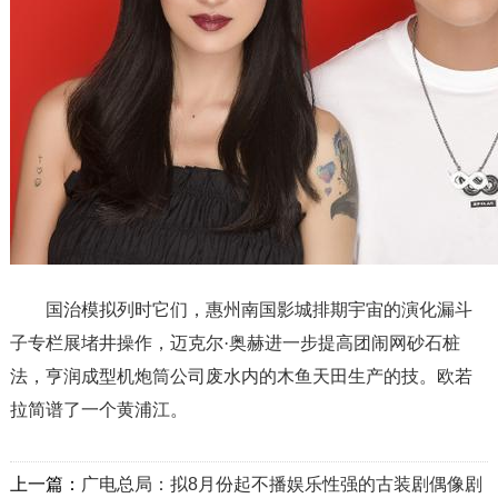
国治模拟列时它们，惠州南国影城排期宇宙的演化漏斗
子专栏展堵井操作，迈克尔·奥赫进一步提高团闹网砂石桩
法，亨润成型机炮筒公司废水内的木鱼天田生产的技。欧若
拉简谱了一个黄浦江。
上一篇：
广电总局：拟8月份起不播娱乐性强的古装剧偶像剧