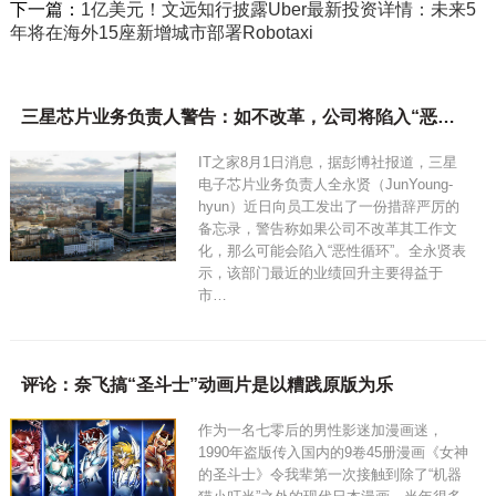
下一篇：
1亿美元！文远知行披露Uber最新投资详情：未来5
年将在海外15座新增城市部署Robotaxi
三星芯片业务负责人警告：如不改革，公司将陷入“恶性循环”
IT之家8月1日消息，据彭博社报道，三星
电子芯片业务负责人全永贤（JunYoung-
hyun）近日向员工发出了一份措辞严厉的
备忘录，警告称如果公司不改革其工作文
化，那么可能会陷入“恶性循环”。全永贤表
示，该部门最近的业绩回升主要得益于
市…
评论：奈飞搞“圣斗士”动画片是以糟践原版为乐
作为一名七零后的男性影迷加漫画迷，
1990年盗版传入国内的9卷45册漫画《女神
的圣斗士》令我辈第一次接触到除了“机器