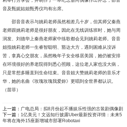
莉举行分享会，并制作了一本纪念册向偶像作出怀念，邵音
音及甄妮姑姐甄秀仪均有出席。
邵音音表示与姚莉老师虽然相差几十岁，但其师父秦燕
老师跟姚莉老师是很好朋友，因此在无线训练班时，她与周
润发、刘德华上秦燕老师家中练歌都会见到姚莉老师。音音
姐指姚莉老师一生睿智聪明、豁达大方，遇到困难从没诉
苦，拿真心交朋友，虽然晚年子女全移居美国，她仍被安排
在环境很好的养老院得到悉心照顾，这位老人家也没大病，
只是常想多睡直到生命结束。音音姐大赞姚莉老师的音乐才
华，她的名曲《玫瑰玫瑰我爱妳》更唱到全世界都认识。
（苗菲）
上一篇：
广电总局：拟8月份起不播娱乐性强的古装剧偶像剧
下一篇：
1亿美元！文远知行披露Uber最新投资详情：未来5
年将在海外15座新增城市部署Robotaxi