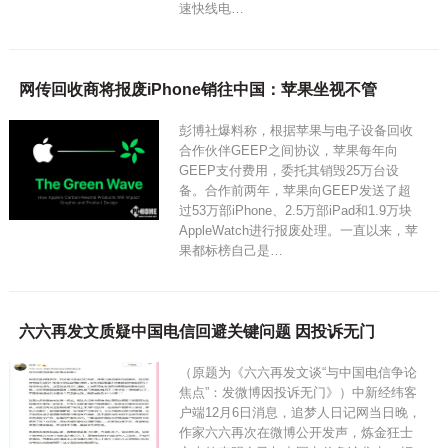
速快线电…
网传回收商将报废iPhone销往中国：苹果坐视不管
彭博社爆料称，根据苹果与电子设备回收
合作伙伴GEEP之间协议，苹果每年向
GEEP支付费用，委托其销毁25万台设
备。合作前两年，苹果向GEEP发送了超
过53万部iPhone、2.5万部iPad和1.9万块
AppleWatch进行报废处理。一直以来，苹
果都标榜自己是…
六六再发文质疑中国电信回避关键问题 因投诉无门
（原题为《六六再发文谈“与中国电信争论
焦点”：发微博因投诉无门》）中新经纬客
户端12月6日消息，追梦人日记网当日晚，
作家六六再次在微博公开发声，炼金狂士