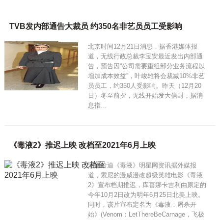
TVB发内部通告大裁员 约350名非艺员员工受影响
北京时间12月21日消息，据香港媒体报
道，无线行政总裁李宝安最近发出内部通
告，预告因“公司需要重组部分业务流程以
增加成本效益”，叶峻雄将会裁减10%非艺
员员工，约350人受影响。昨天（12月20
日）冬至前夕，无线开始发大信封，据消
息指…
《毒液2》推迟上映 改档至2021年6月上映
汤姆哈迪《毒液》明星网资讯据外媒报
道，索尼的漫威漫改超级英雄电影《毒液
2》宣布档期推迟，库喜娜卡吉利由原定的
今年10月2日改为明年6月25日北美上映。
同时，该片宣布定名为《毒液：屠杀开
始》(Venom：LetThereBeCarnage，飞极