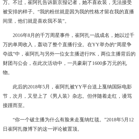
万。不过，崔阿扎告诉新京报记者，她不喜欢装，无法接受
被安排的样子。“我的粉丝就是因为我的性格才留在我的直播
间里，他们就是喜欢我不装”。
2016年8月的千万周星事件，崔阿扎一战成名，她以过千
万的单周收入，轰动了整个直播行业。在YY举办的“周星争
夺战”中，崔阿扎与另外一位女主播进行PK，两位主播背后的
财团与公会，在此次活动中，一共豪刷了1600多万元的礼
物。
此后的2018年5月，崔阿扎被YY平台送上戛纳国际电影
节，次月，又登上了《男人装》杂志。但伴随着走红，谩骂
接踵而至。
“你一个破主播为什么有脸来走戛纳红毯。”2018年5月12
日崔阿扎微博下的这一评论被置顶。