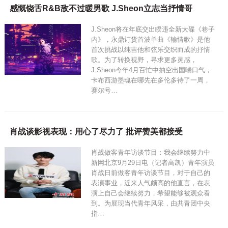
感慨饶舌R&B敌不过暖男歌 J.Sheon立志当抒情哥
J.Sheon将在年底交出睽违全新大碟《巷子
内》，永鼎订货首波单曲《输情歌》是他
首次挑战以纯吉他和弦乐交织而成的抒情
歌。为了转换视野，寻求更多灵感，
J.Sheon今年4月百忙中抽空出国喘口气，
卡布西游墨魂在哪先在多伦多待了一周，
赛尔号…
肖战谈影视表现：用心了尽力了 批评赞美都接受
肖战做客青年访谈节目：我会继续努力中
新网北京9月29日电（记者高凯）青年演员
肖战日前做客青年访谈节目，对于自己的
表演事业，近来人气颇高的他直言，在表
演上自己会继续努力，希望能够被观众看
到。为展现当代青年风采，由共青团中央
指…