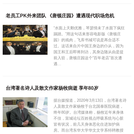
老员工PK外来团队 《唐顿庄园》遭遇现代职场危机
“水面上天鹅优雅，琴瑟情未了水面下疯狂
踢踏。”用这句话来形容电影版《唐顿庄
园》的戏肉，飞库书城可说是再合适不
过。这话来自片中国王身边的仆从，因为
国王和王后即将到访，其身边随从由是提
前入驻，唐顿庄园这个“百年老店”首次遭
遇…
台湾著名诗人及散文作家杨牧病逝 享年80岁
据台媒报道，2020年3月13日，台湾著名诗
人及散文作家杨牧于台北国泰医院病逝，
终年80岁。台湾媒体称，杨牧近年来身体
不佳，宣城论坛百姓视点呼吸系统与心脏
皆有状况，前几天身体恶化住进加护病
房。而台湾东华大学华文文学系特聘教授