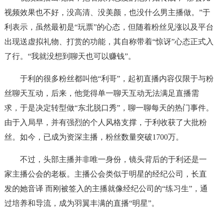
视频效果也不好，没高清、没美颜，也没什么男主播做。”于
利表示，虽然最初是“玩票”的心态，但随着粉丝见涨以及平台
出现送虚拟礼物、打赏的功能，其自称带着“惊讶”心态正式入
了行。“我就没想到聊天也可以赚钱”。
于利的很多粉丝都叫他“利哥”，起初直播内容仅限于与粉
丝聊天互动，后来，他觉得单一聊天互动无法满足直播需
求，于是决定转型做“东北脱口秀”，聊一聊每天的热门事件。
由于入局早，并有强烈的个人风格支撑，于利收获了大批粉
丝。如今，已成为资深主播，粉丝数量突破1700万。
不过，头部主播并非唯一身份，镜头背后的于利还是一
家主播公会的老板。主播公会类似于明星的经纪公司，长直
发的她音译 而刚被签入的主播就像经纪公司的“练习生”，通
过培养和导流，成为羽翼丰满的直播“明星”。