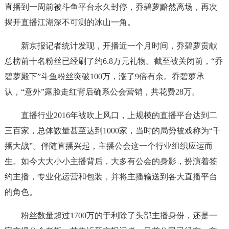
直播到一周前被斗鱼平台永久封停，乔碧萝黯然离场，再次
揭开直播江湖深不可测的冰山一角。
新京报记者统计发现，开播近一个月时间，乔碧萝贡献
总榜前十名粉丝已经刷了约6.8万元礼物。截至被关闭前，“乔
碧萝殿下”斗鱼粉丝突破100万，涨了9倍有余。乔碧萝承
认，“意外”露脸走红背后确系公会营销，共花费28万。
直播行业2016年被吹上风口，上规模的直播平台达到二
三百家，总体数量甚至达到1000家，当时的局势被戏称为“千
播大战”。伴随直播兴起，主播公会这一个行业组织应运而
生。如今大大小小主播背后，大多有公会的身影，扮演着签
约主播，专业化运营和包装，并将主播输送到各大直播平台
的角色。
粉丝数量超过1700万的于利除了头部主播身份，还是一