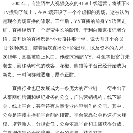
2005年，专注陌生人视频交友的9158上线运营，将线下K
TV搬到了线上，在PC端开设了一个个虚拟的秀场。这被认为
是现今秀场直播的雏形。三年后，YY直播的前身YY语音走
红，直播经历了一个野蛮生长的阶段。于利向新京报记者介
绍，最开始的直播都是“小女孩往那一坐，说大哥开个会员
呗”这种感觉，随着游戏直播公司的出现，以及资本的入局，
2016年，直播被吹上风口。传统PC端的YY、斗鱼等旧富并未
老去，而移动时代的映客、花椒、熊猫等平台已经开始成为
新贵。一时间群雄逐鹿，厮杀正酣。
直播行业也已发展成为一条庞大的产业链——衍生出了
从事网红培训和经纪业务的公会，广告营销机构，线下展
会，线上平台，甚至还有从事专业内容制作的公司。其中，
公会是连接主播和平台间的纽带。平台依靠公会迅速扩大规
模、培养新人、分担责任，公会依靠平台和主播获得分成，
主播则依靠公会的培养、平台的流量，获得打赏。