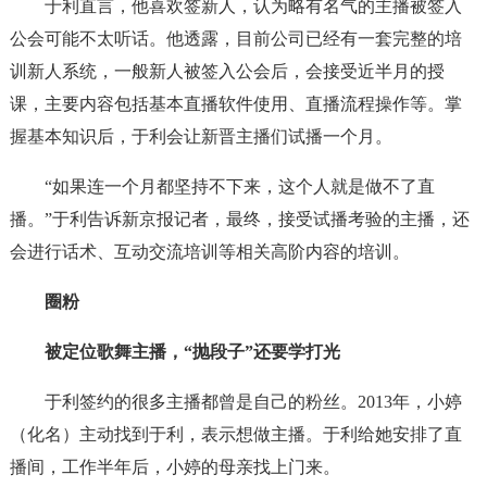
于利直言，他喜欢签新人，认为略有名气的主播被签入
公会可能不太听话。他透露，目前公司已经有一套完整的培
训新人系统，一般新人被签入公会后，会接受近半月的授
课，主要内容包括基本直播软件使用、直播流程操作等。掌
握基本知识后，于利会让新晋主播们试播一个月。
“如果连一个月都坚持不下来，这个人就是做不了直
播。”于利告诉新京报记者，最终，接受试播考验的主播，还
会进行话术、互动交流培训等相关高阶内容的培训。
圈粉
被定位歌舞主播，“抛段子”还要学打光
于利签约的很多主播都曾是自己的粉丝。2013年，小婷
（化名）主动找到于利，表示想做主播。于利给她安排了直
播间，工作半年后，小婷的母亲找上门来。