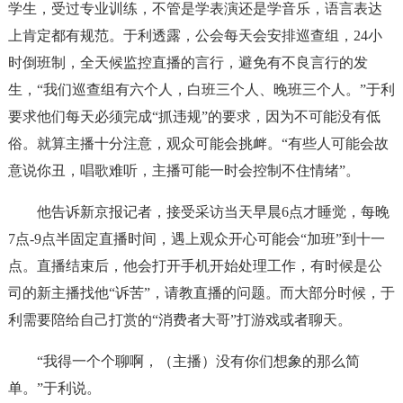
学生，受过专业训练，不管是学表演还是学音乐，语言表达
上肯定都有规范。于利透露，公会每天会安排巡查组，24小
时倒班制，全天候监控直播的言行，避免有不良言行的发
生，“我们巡查组有六个人，白班三个人、晚班三个人。”于利
要求他们每天必须完成“抓违规”的要求，因为不可能没有低
俗。就算主播十分注意，观众可能会挑衅。“有些人可能会故
意说你丑，唱歌难听，主播可能一时会控制不住情绪”。
他告诉新京报记者，接受采访当天早晨6点才睡觉，每晚
7点-9点半固定直播时间，遇上观众开心可能会“加班”到十一
点。直播结束后，他会打开手机开始处理工作，有时候是公
司的新主播找他“诉苦”，请教直播的问题。而大部分时候，于
利需要陪给自己打赏的“消费者大哥”打游戏或者聊天。
“我得一个个聊啊，（主播）没有你们想象的那么简
单。”于利说。