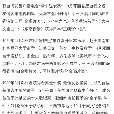
获台湾员警广播电台“雪中送炭奖”；9月邓丽君应台视之邀，
友情客串电视剧集《天涯常念旧时情》；三张唱片同时获得
香港第三届“金唱片奖”；《小村之恋》入选香港首届“十大中
文金曲”；《东京夜景》获得日本“正顽张中赏”。
1979年2月邓丽君因“假护照”事件离开日本乐坛，赴美国南加
利福尼亚大学留学，进修日文、英文、生物及数学；4月邓丽
君于洛杉矶、旧金山、温哥华、多伦多等北美城市举行个人
演唱会。8月，邓丽君马来西亚歌迷会成立；三张唱片同时获
得香港“白金唱片奖”，两张唱片获得“金唱片奖”。
1980年3月邓丽君获得台湾金钟奖“最佳女歌星奖”，成为首位
获得该奖项的歌手；5月受邀于美国纽约林肯中心登台，成为
首位于此献艺的华人歌唱家，获纽约市长授予的“金苹果”胸
针；7月巡演至于洛杉矶、三藩市等地；10月于国父纪念馆举
行大型演唱会，门票收入全数捐作自强爱国基金；第四度踏