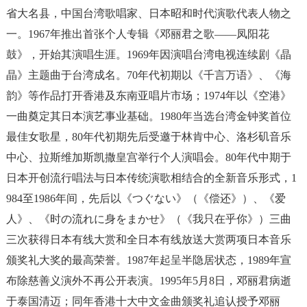
省大名县，中国台湾歌唱家、日本昭和时代演歌代表人物之
一。1967年推出首张个人专辑《邓丽君之歌——凤阳花
鼓》，开始其演唱生涯。1969年因演唱台湾电视连续剧《晶
晶》主题曲于台湾成名。70年代初期以《千言万语》、《海
韵》等作品打开香港及东南亚唱片市场；1974年以《空港》
一曲奠定其日本演艺事业基础。1980年当选台湾金钟奖首位
最佳女歌星，80年代初期先后受邀于林肯中心、洛杉矶音乐
中心、拉斯维加斯凯撒皇宫举行个人演唱会。80年代中期于
日本开创流行唱法与日本传统演歌相结合的全新音乐形式，1
984至1986年间，先后以《つぐない》（《偿还》）、《爱
人》、《时の流れに身をまかせ》（《我只在乎你》）三曲
三次获得日本有线大赏和全日本有线放送大赏两项日本音乐
颁奖礼大奖的最高荣誉。1987年起呈半隐居状态，1989年宣
布除慈善义演外不再公开表演。1995年5月8日，邓丽君病逝
于泰国清迈；同年香港十大中文金曲颁奖礼追认授予邓丽