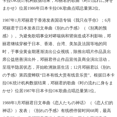
卡拉OK统计机构数据结果，邓丽君的歌曲《时の流れに身を
まかせ》位居1986年日本卡拉OK歌曲点唱总量第2位。
1987年1月邓丽君于香港发表国语专辑《我只在乎你》；6月
邓丽君于日本发表日文单曲《别れの予感》（《别离的预
感》）。为避免歌唱事业对哮喘病和肾病造成不利影响，邓
丽君继续穿梭于日本、香港、台湾、美加及法国等地的同
时，于事业黄金期逐渐淡出公众视线，除推出唱片作品及出
席公益慈善演出外，邓丽君停止作品宣传及商业演出活动，
呈现半隐居状态，开始欧洲旅居生活；12月邓丽君以《别れ
の予感》第四度蝉联“日本有线大赏有线音乐赏”。根据日本卡
拉OK统计机构数据结果，邓丽君的歌曲《时の流れに身をま
かせ》位居1987年日本卡拉OK歌曲点唱总量第1位。
1988年1月邓丽君日文单曲《恋人たちの神话》（《恋人们的
神话》）发表；《别れの予感》有线榜停留时间68周，最高