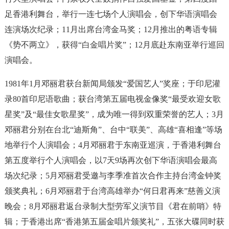
足香港利舞台，举行一连七场个人演唱会，创下华语演唱会
连演场次纪录；11月出席台湾金马奖；12月推出的粤语专辑
《势不两立》，获得“白金唱片奖”；12月底赴东南亚举行巡回
演唱会。
1981年1月邓丽君获台新闻局颁发“爱国艺人”奖座；于印尼灌
录80首印尼语歌曲；获台湾第五届电视金像奖“最受欢迎女歌
星奖”及“最佳女歌星奖”，成为唯一得到双重荣誉的艺人；3月
邓丽君分别在台北“迪斯角”、台中“联美”、高雄“喜相逢”等场
地举行个人演唱会；4月邓丽君于东南亚巡演，于香港利舞台
第五度举行个人演唱会，以7天9场再次创下华语演唱会最高
场次纪录；5月邓丽君受邀与李季准首次合作主持台湾金钟奖
颁奖典礼；6月邓丽君于台湾高雄举办“何日君再来”慈善义演
晚会；8月邓丽君返台录制大型劳军义演节目《君在前哨》特
辑；于香港出席“香港第五届金唱片颁奖礼”，五张大碟同时获