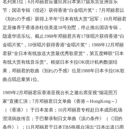
名列第1位；6月邓丽君应邀出席日本第17届东京亚洲音乐
节；国语专辑《偿还》获得香港“白金唱片奖”；7月邓丽君以
《别れの予感》获得上半年“日本有线大赏”冠军；10月邓丽君
定居修养于香港赤柱佳美道18号别墅，停止推出国语专辑，
隐退华语乐坛。截止1988年邓丽君共有17张唱片获得香港“白
金唱片奖”，10张唱片获得香港“金唱片奖”；1988年12月邓丽
君获“全日本有线放送大赏最优秀歌星赏”，第五度蝉联“日本
有线大赏有线音乐赏”。根据日本卡拉OK统计机构数据结
果，邓丽君的歌曲《别れの予感》位居1988年日本卡拉OK歌
曲点唱总量第1位。
1989年2月邓丽君应香港亚视台长之邀出席亚视“烟花照万
家”直播汇演；7月邓丽君日文单曲《香港～HongKong～》
（《香港》）于日本发表；10月邓丽君专程赴日本成田机场
澄清病故传言；于巴黎录制日文单曲《涙の条件》（《泪的
条件》）；11月邓丽君于日本TBS电视台演出“日本出道15周