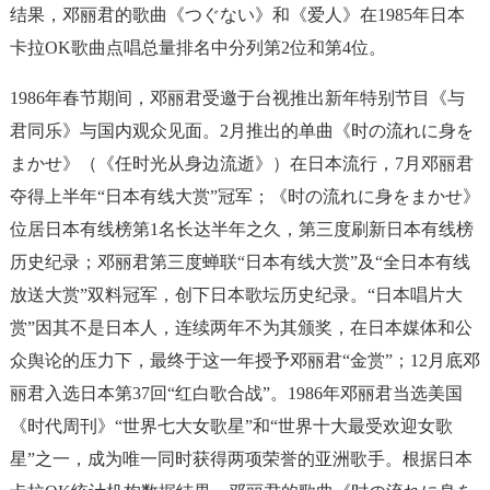
结果，邓丽君的歌曲《つぐない》和《爱人》在1985年日本
卡拉OK歌曲点唱总量排名中分列第2位和第4位。
1986年春节期间，邓丽君受邀于台视推出新年特别节目《与
君同乐》与国内观众见面。2月推出的单曲《时の流れに身を
まかせ》（《任时光从身边流逝》）在日本流行，7月邓丽君
夺得上半年“日本有线大赏”冠军；《时の流れに身をまかせ》
位居日本有线榜第1名长达半年之久，第三度刷新日本有线榜
历史纪录；邓丽君第三度蝉联“日本有线大赏”及“全日本有线
放送大赏”双料冠军，创下日本歌坛历史纪录。“日本唱片大
赏”因其不是日本人，连续两年不为其颁奖，在日本媒体和公
众舆论的压力下，最终于这一年授予邓丽君“金赏”；12月底邓
丽君入选日本第37回“红白歌合战”。1986年邓丽君当选美国
《时代周刊》“世界七大女歌星”和“世界十大最受欢迎女歌
星”之一，成为唯一同时获得两项荣誉的亚洲歌手。根据日本