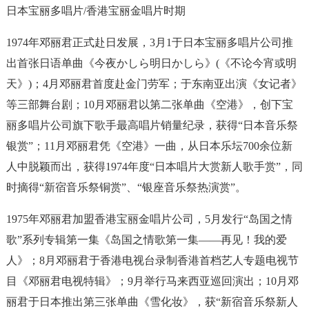
日本宝丽多唱片/香港宝丽金唱片时期
1974年邓丽君正式赴日发展，3月1于日本宝丽多唱片公司推
出首张日语单曲《今夜かしら明日かしら》(《不论今宵或明
天》)；4月邓丽君首度赴金门劳军；于东南亚出演《女记者》
等三部舞台剧；10月邓丽君以第二张单曲《空港》，创下宝
丽多唱片公司旗下歌手最高唱片销量纪录，获得“日本音乐祭
银赏”；11月邓丽君凭《空港》一曲，从日本乐坛700余位新
人中脱颖而出，获得1974年度“日本唱片大赏新人歌手赏”，同
时摘得“新宿音乐祭铜赏”、“银座音乐祭热演赏”。
1975年邓丽君加盟香港宝丽金唱片公司，5月发行“岛国之情
歌”系列专辑第一集《岛国之情歌第一集——再见！我的爱
人》；8月邓丽君于香港电视台录制香港首档艺人专题电视节
目《邓丽君电视特辑》；9月举行马来西亚巡回演出；10月邓
丽君于日本推出第三张单曲《雪化妆》，获“新宿音乐祭新人