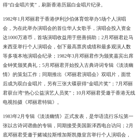
得“白金唱片奖”，刷新香港历届白金唱片纪录。
1982年1月邓丽君于香港伊利沙伯体育馆举办5场个人演唱
会，为在此举办演唱会的首位华人女歌手，演唱会投入资金
达1000万港币，首场演唱收益用于慈善捐助；2月邓丽君赴马
来西亚举行个人演唱会，创下最高票房成绩和最多观演人数
等多项本地演唱会纪录；1982年3月邓丽君作为颁奖嘉宾出席
金钟奖颁奖典礼；5月邓丽君开始投入古典诗词专辑《淡淡幽
情》的策划工作；同期推出《邓丽君演唱会》双唱片，面世
后成为双白金唱片，另有三张大碟获得“金唱片奖”；7月邓丽
君获台湾“热心公益演艺人员奖”；10月邓丽君受邀于香港无线
电视拍摄《邓丽君特辑》。
1983年2月专辑《淡淡幽情》正式发表，是华语流行乐坛第一
张以古诗词谱曲的专辑，同期接受美国新泽西电台访问；2月
底邓丽君受邀于赌城拉斯维加斯凯撒皇宫举行个人演唱会，