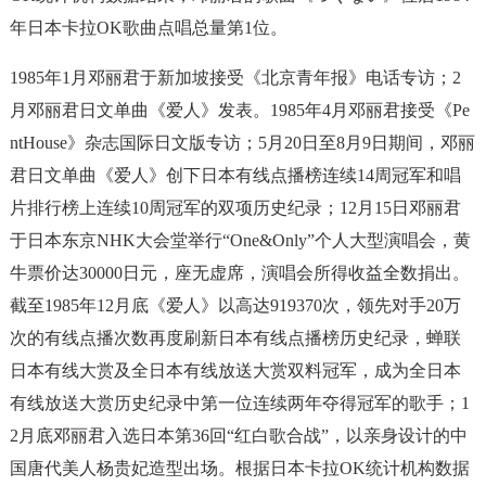
年日本卡拉OK歌曲点唱总量第1位。
1985年1月邓丽君于新加坡接受《北京青年报》电话专访；2
月邓丽君日文单曲《爱人》发表。1985年4月邓丽君接受《Pe
ntHouse》杂志国际日文版专访；5月20日至8月9日期间，邓丽
君日文单曲《爱人》创下日本有线点播榜连续14周冠军和唱
片排行榜上连续10周冠军的双项历史纪录；12月15日邓丽君
于日本东京NHK大会堂举行“One&Only”个人大型演唱会，黄
牛票价达30000日元，座无虚席，演唱会所得收益全数捐出。
截至1985年12月底《爱人》以高达919370次，领先对手20万
次的有线点播次数再度刷新日本有线点播榜历史纪录，蝉联
日本有线大赏及全日本有线放送大赏双料冠军，成为全日本
有线放送大赏历史纪录中第一位连续两年夺得冠军的歌手；1
2月底邓丽君入选日本第36回“红白歌合战”，以亲身设计的中
国唐代美人杨贵妃造型出场。根据日本卡拉OK统计机构数据