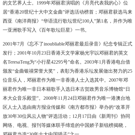
的文艺界人士。1999年邓丽君演唱的《月亮代表我的心》位
居“香港20世纪十大中文金曲”评选活动榜首；邓丽君获选马来
西亚《南洋商报》“华语流行歌坛世纪100人”第1名，并作为唯
一亚洲歌手写入《百年歌坛巨星》一书。
2001年7月《忘不了inoubliable邓丽君最后录音》纪念专辑正式
发行；2001年10月23日香港天文学家杨光宇以邓丽君的英文
名TeresaTeng为“小行星42295号”命名。2003年1月香港电台借
颁发“金曲银禧荣誉大奖”，表彰为香港乐坛发展做出努力的25
位音乐人，邓丽君作为唯一非香港人士入选其中。2007年邓
丽君作为唯一非日本籍歌手入选日本古贺政男音乐博物馆“日
本大众音乐殿堂”。2008年11月24日邓丽君作为唯一港澳台地
区人士入选由南方报业传媒和《南方都市报》举办的“改革开
放30年30位风云人物”评选活动；12月17日由《新周刊》协同
网络、电视、报刊等媒体联手缔造的中国娇子新锐榜揭晓，
邓丽君当选“30年十大中国骄子”之一。