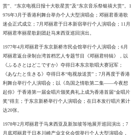
赏”、“东京电视日报十大歌星赏”及“东京音乐祭银禧大赏”。1
976年3月于香港利舞台举办个人大型演唱会；邓丽君香港歌
迷会正式成立；7月邓丽君于日本新宿举行个人演唱会；11月
邓丽君率丽星歌剧团赴马来西亚巡回演出。
1977年4月邓丽君于东京新桥市民会馆举行个人演唱会；6月
邓丽君返台录制台湾首档艺人专题节目《邓丽君特辑》，以
《ふるさとはどこですか》夺得日本东京歌唱大赛冠军；
《あなたと生きる》夺得日本“电视放送赏”；7月再度于香港
利舞台举行个人演唱会；以《岛国之情歌第二集——今夜想
起你》于香港第一届金唱片颁奖典礼上成为香港首届“金唱片
奖”得主；于东京新桥举行个人演唱会；在日本发行唱片累计
达20张。
1978年2月邓丽君于马来西亚及新加坡等地展开巡回演出；7
月底邓丽君于日本川崎产业文化会馆举行个人大型演唱会，