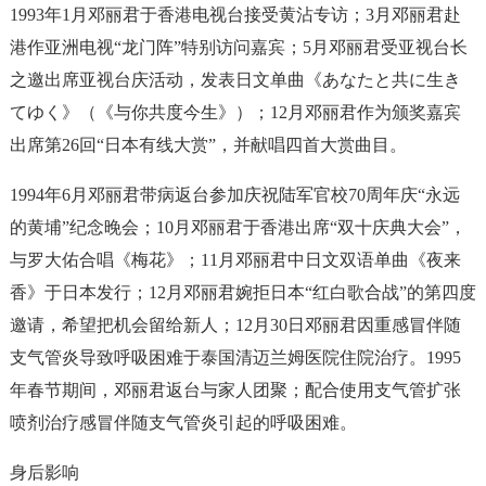
1993年1月邓丽君于香港电视台接受黄沾专访；3月邓丽君赴
港作亚洲电视“龙门阵”特别访问嘉宾；5月邓丽君受亚视台长
之邀出席亚视台庆活动，发表日文单曲《あなたと共に生き
てゆく》（《与你共度今生》）；12月邓丽君作为颁奖嘉宾
出席第26回“日本有线大赏”，并献唱四首大赏曲目。
1994年6月邓丽君带病返台参加庆祝陆军官校70周年庆“永远
的黄埔”纪念晚会；10月邓丽君于香港出席“双十庆典大会”，
与罗大佑合唱《梅花》；11月邓丽君中日文双语单曲《夜来
香》于日本发行；12月邓丽君婉拒日本“红白歌合战”的第四度
邀请，希望把机会留给新人；12月30日邓丽君因重感冒伴随
支气管炎导致呼吸困难于泰国清迈兰姆医院住院治疗。1995
年春节期间，邓丽君返台与家人团聚；配合使用支气管扩张
喷剂治疗感冒伴随支气管炎引起的呼吸困难。
身后影响