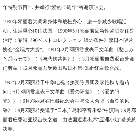
年特别节目”，并举行“爱的15周年”答谢演唱会。
1990年邓丽君为调养身体和放松身心，进一步减少歌唱活
动，生活重心移往法国。1990年5月邓丽君因急性肾脏炎住院
治疗；专辑《90ベストコレクション-涙の条件》获日本唱片
协会“金唱片大赏”。1991年2月邓丽君发表日文单曲《悲しみ
と踊らせて》（《与悲伤共舞》）；3月邓丽君自费返台赴金
门劳军；12月邓丽君受邀出席日本第42回“红白歌合战。
1992年2月邓丽君于中华电视台接受陈月卿及李艳秋专题访
问；5月邓丽君发表日文单曲《爱の阳差》（《爱的阳
光》）；6月邓丽君在巴黎纪念会中与众人合唱《血染的风
采》；8月邓丽君受邀于“日本广岛和平音乐祭”中演唱；9月邓
丽君应香港亚视台长之邀，由法国返港出席“亚洲小姐”选美总
决赛。