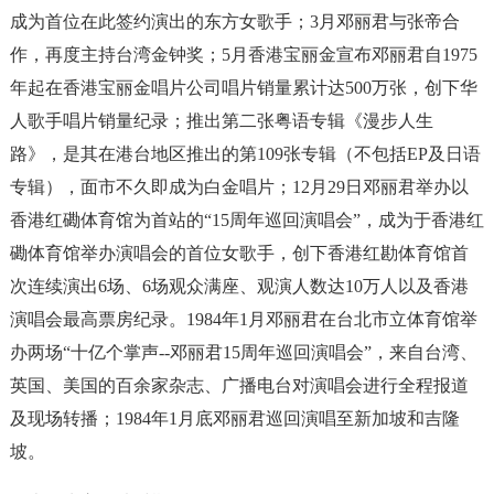
成为首位在此签约演出的东方女歌手；3月邓丽君与张帝合
作，再度主持台湾金钟奖；5月香港宝丽金宣布邓丽君自1975
年起在香港宝丽金唱片公司唱片销量累计达500万张，创下华
人歌手唱片销量纪录；推出第二张粤语专辑《漫步人生
路》，是其在港台地区推出的第109张专辑（不包括EP及日语
专辑），面市不久即成为白金唱片；12月29日邓丽君举办以
香港红磡体育馆为首站的“15周年巡回演唱会”，成为于香港红
磡体育馆举办演唱会的首位女歌手，创下香港红勘体育馆首
次连续演出6场、6场观众满座、观演人数达10万人以及香港
演唱会最高票房纪录。1984年1月邓丽君在台北市立体育馆举
办两场“十亿个掌声--邓丽君15周年巡回演唱会”，来自台湾、
英国、美国的百余家杂志、广播电台对演唱会进行全程报道
及现场转播；1984年1月底邓丽君巡回演唱至新加坡和吉隆
坡。