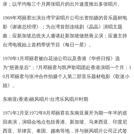
录；以平均每三个月两张唱片的出片速度推出多张唱片。
1969年邓丽君出演台湾宇宙唱片公司出资拍摄的音乐题材电
影《谢谢总经理》；为台湾首部连续剧《晶晶》演唱主题
曲；应新加坡总统夫人邀请赴新加坡做慈善义演；应邀主持
台湾电视始上首档带状节目《每日一星》。
1970年1月邓丽君被白花油公司以及香港《华侨日报》选
为“慈善皇后”；7月邓丽君与凯声歌唱团赴香港演唱一个月；1
0月邓丽君与张冲合作拍摄个人第二部音乐题材电影《歌迷小
姐》。
东南亚(香港)丽风唱片/台湾乐风唱片时期
1971年2月至1972年8月邓丽君在东南亚展开为期一年半的巡
回表演，演唱会地点包括香港、新加坡、马来西亚、印度尼
西亚、菲律宾、泰国、越南等地，并与丽风唱片公司正式签