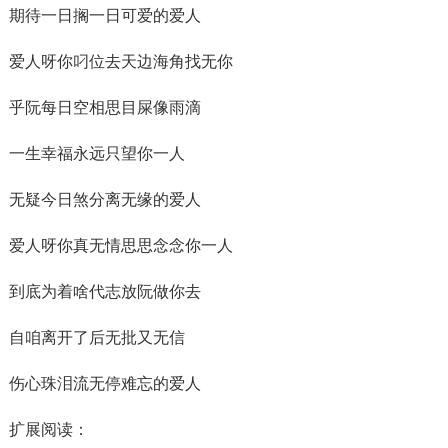
期待一日搁一日可爱的爱人
爱人呀你叼位去天边海角找无你
乎阮每日空相思目屎像雨滴
一生幸福永远只望你一人
无疑今日煞分离无缘的爱人
爱人呀你真无情思思念念你一人
到底为着啥代志放阮做你去
自咱离开了后无批又无信
伤心珠泪流无停难忘的爱人
扩展阅读：