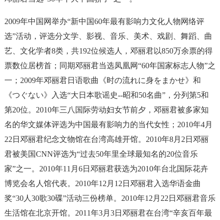
2009年中国网举办“新中国60年最有影响力文化人物网络评
选”活动，评选分文学、影视、音乐、美术、戏剧、舞蹈、曲
艺、文化学者8类，共192位候选人，邓丽君以850万余票的得
票数位居榜首；同期邓丽君当选凤凰网“60年国家标志人物”之
一；2009年邓丽君日语歌曲《时の流れに身をまかせ》和
《つぐない》入选“大日本歌谣史--昭和50名曲”，分列第5和
第20位。2010年三八国际劳动妇女节前夕，邓丽君被多家知
名的华文媒体评选为中国最有影响力的当代女性；2010年4月
22日邓丽君纪念文物馆在台湾高雄开馆。2010年8月2日邓丽
君被美国CNN评选为“过去50年里全球最知名的20位音乐
家”之一。2010年11月6日邓丽君获选为2010年台北国际花卉
博览会名人馆代表。2010年12月12日邓丽君入选华语金曲
奖“30人30歌30碟”活动三份榜单。2010年12月22日邓丽君音乐
生活馆在北京开馆。2011年3月3日邓丽君在台湾“辛亥百年最