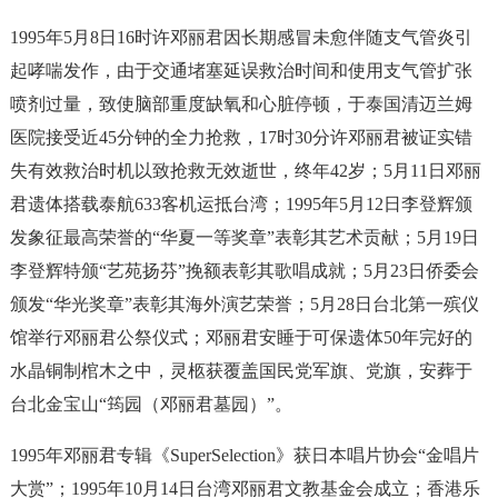
1995年5月8日16时许邓丽君因长期感冒未愈伴随支气管炎引
起哮喘发作，由于交通堵塞延误救治时间和使用支气管扩张
喷剂过量，致使脑部重度缺氧和心脏停顿，于泰国清迈兰姆
医院接受近45分钟的全力抢救，17时30分许邓丽君被证实错
失有效救治时机以致抢救无效逝世，终年42岁；5月11日邓丽
君遗体搭载泰航633客机运抵台湾；1995年5月12日李登辉颁
发象征最高荣誉的“华夏一等奖章”表彰其艺术贡献；5月19日
李登辉特颁“艺苑扬芬”挽额表彰其歌唱成就；5月23日侨委会
颁发“华光奖章”表彰其海外演艺荣誉；5月28日台北第一殡仪
馆举行邓丽君公祭仪式；邓丽君安睡于可保遗体50年完好的
水晶铜制棺木之中，灵柩获覆盖国民党军旗、党旗，安葬于
台北金宝山“筠园（邓丽君墓园）”。
1995年邓丽君专辑《SuperSelection》获日本唱片协会“金唱片
大赏”；1995年10月14日台湾邓丽君文教基金会成立；香港乐