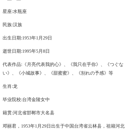
星座:水瓶座
民族:汉族
出生日期:1953年1月29日
逝世日期:1995年5月8日
代表作品:《月亮代表我的心》、《我只在乎你》、《つぐな
い》、《小城故事》、《甜蜜蜜》、《别れの予感》等
生肖:龙
毕业院校:台湾金陵女中
籍贯:河北省邯郸市大名县
邓丽君，1953年1月29日出生于中国台湾省云林县，祖籍河北