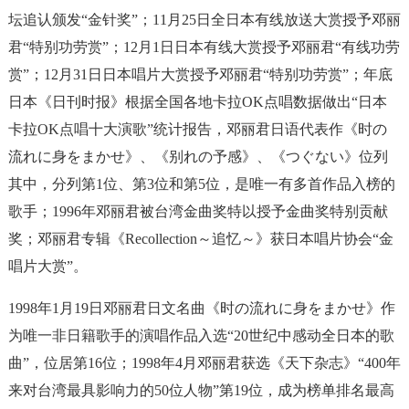
坛追认颁发“金针奖”；11月25日全日本有线放送大赏授予邓丽
君“特别功劳赏”；12月1日日本有线大赏授予邓丽君“有线功劳
赏”；12月31日日本唱片大赏授予邓丽君“特别功劳赏”；年底
日本《日刊时报》根据全国各地卡拉OK点唱数据做出“日本
卡拉OK点唱十大演歌”统计报告，邓丽君日语代表作《时の
流れに身をまかせ》、《别れの予感》、《つぐない》位列
其中，分列第1位、第3位和第5位，是唯一有多首作品入榜的
歌手；1996年邓丽君被台湾金曲奖特以授予金曲奖特别贡献
奖；邓丽君专辑《Recollection～追忆～》获日本唱片协会“金
唱片大赏”。
1998年1月19日邓丽君日文名曲《时の流れに身をまかせ》作
为唯一非日籍歌手的演唱作品入选“20世纪中感动全日本的歌
曲”，位居第16位；1998年4月邓丽君获选《天下杂志》“400年
来对台湾最具影响力的50位人物”第19位，成为榜单排名最高