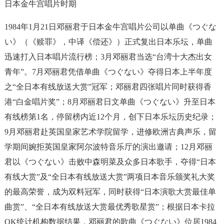
日本金牛宫唱片时期
1984年1月21日邓丽君于日本金牛宫唱片公司以单曲《つぐな
い》（《赎罪》，中译《偿还》）正式复出日本乐坛，单曲
迅速打入日本唱片流行榜；3月邓丽君当选“台湾十大杰出女
青年”。7月邓丽君凭借单曲《つぐない》夺得日本上半年度
之“全日本有线放送大赏”冠军；邓丽君四张唱片同时获得香
港“白金唱片奖”；8月邓丽君日文单曲《つぐない》升至日本
有线榜第1名，停留榜内近12个月，创下日本乐坛历史纪录；
9月邓丽君赴英国皇家艺术学院留学，进修欧洲古典声乐，留
学期间婉拒英国皇家阿尔波特音乐厅的演出邀请；12月邓丽
君以《つぐない》击败中森明菜及众多日本歌手，夺得“日本
有线大赏”及“全日本有线放送大赏”两项日本音乐颁奖礼大奖
的最高荣誉，成为双料冠军，同时获得“日本演歌大赏最佳单
曲赏”、“全日本有线放送大赏最优秀歌星赏”；根据日本卡拉
OK统计机构数据结果，邓丽君的歌曲《つぐない》位居1984