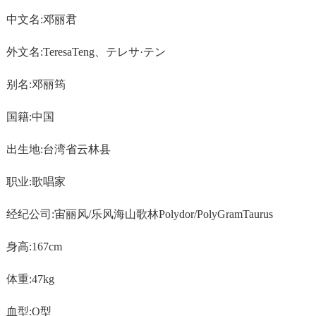
中文名:邓丽君
外文名:TeresaTeng、テレサ·テン
别名:邓丽筠
国籍:中国
出生地:台湾省云林县
职业:歌唱家
经纪公司:宙丽风/乐风海山歌林Polydor/PolyGramTaurus
身高:167cm
体重:47kg
血型:O型