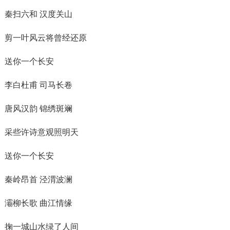
秦扫六和 汉度关山
剪一叶风云将曾经还原
送你一个长安
李白杜甫 司马长卷
唐风汉韵 锦绣斑斓
采些许诗意观照明天
送你一个长安
秦岭昂首 泾渭波澜
灞柳长歌 曲江情缘
掬一城山水绿了人间