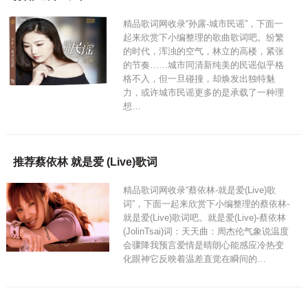
精品歌词网收录“孙露-城市民谣”，下面一
起来欣赏下小编整理的歌曲歌词吧。纷繁
的时代，浑浊的空气，林立的高楼，紧张
的节奏……城市同清新纯美的民谣似乎格
格不入，但一旦碰撞，却焕发出独特魅
力，或许城市民谣更多的是承载了一种理
想…
推荐蔡依林 就是爱 (Live)歌词
精品歌词网收录“蔡依林-就是爱(Live)歌
词”，下面一起来欣赏下小编整理的蔡依林-
就是爱(Live)歌词吧。就是爱(Live)-蔡依林
(JolinTsai)词：天天曲：周杰伦气象说温度
会骤降我预言爱情是晴朗心能感应冷热变
化眼神它反映着温差直觉在瞬间的…