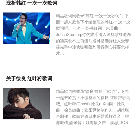
浅析韩红 一次一次歌词
精品歌词网收录“韩红-一次一次歌词”，下
面一起来欣赏下小编整理的韩红-一次一次
歌词吧。一次一次-韩红词：朱昊曲：
JohanStentorp你的眼泪滴入酒杯紫红涟漪
的凄美爱不过前进后退可是选择让人受罪
摇晃手中冰块咖啡隐约听得到心碎要怎样
才…
关于徐良 红叶狩歌词
精品歌词网收录“徐良-红叶狩歌词”，下面
一起来欣赏下小编整理的徐良-红叶狩歌词
吧。红叶狩(Ghost)-徐良(LXu)词：徐良
曲：徐良编曲：欧阳尹路制作人：胡皓联
合制作：欧阳尹路日本乐器采样录音：姚
海毅/胡皓录音：姚海毅女声：潘思贝OS：
…