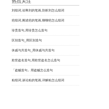
热点关注
刘组词,诠释刘的笔画,剖析刘怎么组词
疤组词,阐述疤的笔画,聊聊疤怎么组词
珍贵造句,用珍贵怎么造句
区别造句_用区别造句
休戚与共造句_用休戚与共造句
欺世盗名造句,用欺世盗名怎么造句
「盗贼造句」用盗贼怎么造句
粘组词,谈论粘的笔画,详解粘怎么组词