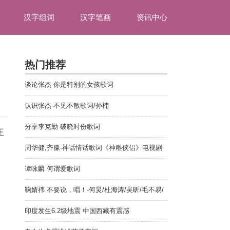
汉字组词
汉字笔画
资讯中心
热门推荐
谈论张杰 你是特别的女孩歌词
认识张杰 不见不散歌词/孙楠
分享李克勤 破晓时份歌词
王
周华健,齐豫-神话情话歌词《神雕侠侣》电视剧
主题曲
谭咏麟 何谓爱歌词
鞠婧祎 不要说，唱！-何炅/杜海涛/吴昕/毛不易/
武艺/鞠婧祎
印度发生6.2级地震 中国西藏有震感