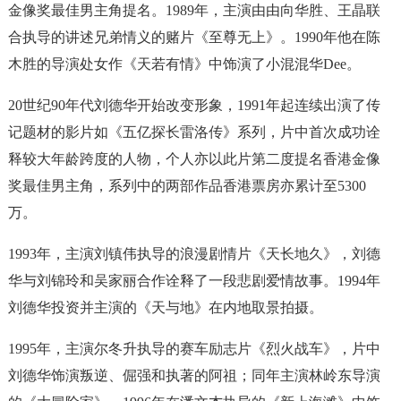
金像奖最佳男主角提名。1989年，主演由由向华胜、王晶联
合执导的讲述兄弟情义的赌片《至尊无上》。1990年他在陈
木胜的导演处女作《天若有情》中饰演了小混混华Dee。
20世纪90年代刘德华开始改变形象，1991年起连续出演了传
记题材的影片如《五亿探长雷洛传》系列，片中首次成功诠
释较大年龄跨度的人物，个人亦以此片第二度提名香港金像
奖最佳男主角，系列中的两部作品香港票房亦累计至5300
万。
1993年，主演刘镇伟执导的浪漫剧情片《天长地久》，刘德
华与刘锦玲和吴家丽合作诠释了一段悲剧爱情故事。1994年
刘德华投资并主演的《天与地》在内地取景拍摄。
1995年，主演尔冬升执导的赛车励志片《烈火战车》，片中
刘德华饰演叛逆、倔强和执著的阿祖；同年主演林岭东导演