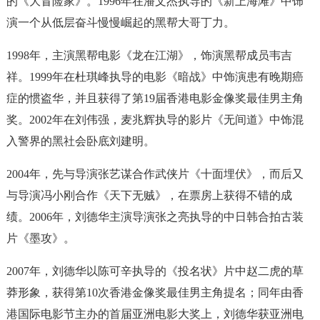
的《大冒险家》。1996年在潘文杰执导的《新上海滩》中饰
演一个从低层奋斗慢慢崛起的黑帮大哥丁力。
1998年，主演黑帮电影《龙在江湖》，饰演黑帮成员韦吉
祥。1999年在杜琪峰执导的电影《暗战》中饰演患有晚期癌
症的惯盗华，并且获得了第19届香港电影金像奖最佳男主角
奖。2002年在刘伟强，麦兆辉执导的影片《无间道》中饰混
入警界的黑社会卧底刘建明。
2004年，先与导演张艺谋合作武侠片《十面埋伏》，而后又
与导演冯小刚合作《天下无贼》，在票房上获得不错的成
绩。2006年，刘德华主演导演张之亮执导的中日韩合拍古装
片《墨攻》。
2007年，刘德华以陈可辛执导的《投名状》片中赵二虎的草
莽形象，获得第10次香港金像奖最佳男主角提名；同年由香
港国际电影节主办的首届亚洲电影大奖上，刘德华获亚洲电