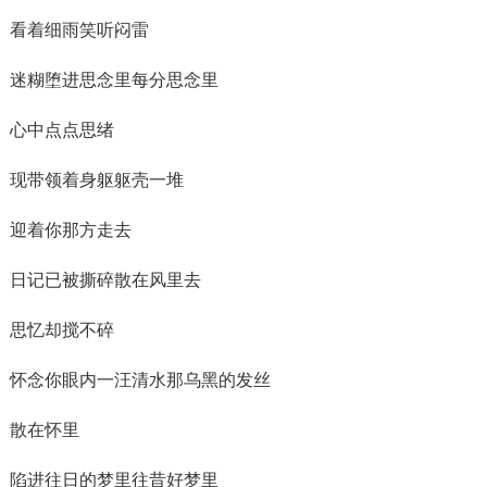
看着细雨笑听闷雷
迷糊堕进思念里每分思念里
心中点点思绪
现带领着身躯躯壳一堆
迎着你那方走去
日记已被撕碎散在风里去
思忆却搅不碎
怀念你眼内一汪清水那乌黑的发丝
散在怀里
陷进往日的梦里往昔好梦里