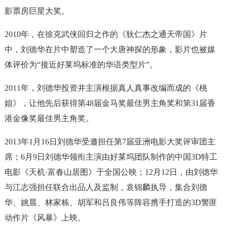
影票房巨星大奖。
2010年，在徐克武侠回归之作的《狄仁杰之通天帝国》片
中，刘德华在片中塑造了一个大唐神探的形象，影片也被媒
体评价为“接近好莱坞标准的华语类型片”。
2011年，刘德华投资并主演根据真人真事改编而成的《桃
姐》，让他先后获得第48届金马奖最佳男主角奖和第31届香
港金像奖最佳男主角奖。
2013年1月16日刘德华受邀担任第7届亚洲电影大奖评审团主
席；6月9日刘德华领衔主演由好莱坞团队制作的中国3D特工
电影《天机·富春山居图》于全国公映；12月12日，由刘德华
与江志强担任联合出品人及监制，袁锦麟执导，集合刘德
华、姚晨、林家栋、胡军和吕良伟等阵容携手打造的3D警匪
动作片《风暴》上映。