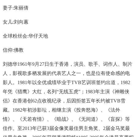
妻子:朱丽倩
女儿:刘向蕙
全球粉丝会:华仔天地
信仰:佛教
刘德华1961年9月27日生于香港，演员、歌手、词作人、制片
人，影视歌多栖发展的代表艺人之一，也是位有使命感的电
影人。1981年以全优成绩毕业于TVB艺训班签约出道，1982
年凭《猎鹰》大红，名列“无线五虎”；1983年主演《神雕侠
侣》在香港创62点收视纪录，后因拒签五年长约被TVB雪
藏。1982年初涉影坛，相继主演《投奔怒海》、《法外
情》、《天若有情》、《暗战》、《无间道》、《盲探》等
佳作。至2013年已获3届金像奖最佳男主角奖、2届金马奖最