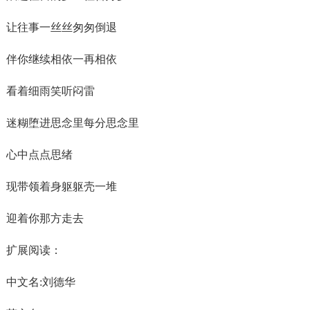
让往事一丝丝匆匆倒退
伴你继续相依一再相依
看着细雨笑听闷雷
迷糊堕进思念里每分思念里
心中点点思绪
现带领着身躯躯壳一堆
迎着你那方走去
扩展阅读：
中文名:刘德华