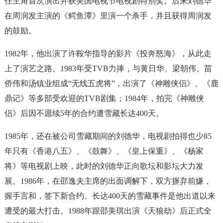
任主角首次演出并获美国电视节电视剧特别奖。后来刘德华
在周润发主演的《鳄鱼潭》里演一个杀手，并且获得周润发
的鼓励。
1982年，他出演了许鞍华指导的影片《投奔怒海》，从此走
上了演艺之路。1983年受TVB力捧，与黄日华、梁朝伟、苗
侨伟和汤镇业组成“无线五虎将”，出演了《神雕侠侣》、《鹿
鼎记》等多部受欢迎的TVB剧集；1984年，拍完《神雕侠
侣》后因不愿续5年的合约遭雪藏长达400天。
1985年，还在被公司雪藏期间的刘德华，电视剧拍得也少85
年只有《香港八五》、《鼓舞》、《皇上保重》、《杨家
将》等电视剧上映，此时的刘德华正向歌坛和影坛大力发
展。1986年，在邵逸夫主席的出面调解下，双方摒弃前嫌，
握手言和，签下新合约。长达400天的雪藏事件是他出道以来
遭受的最大打击。1988年跟邵美琪出演《天狼劫》后正式全