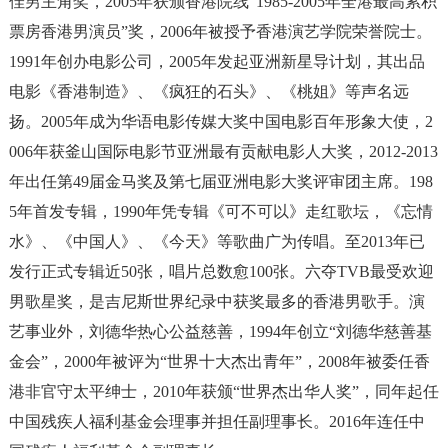
佳男主角奖，2005年获颁香港院线“1985-2005年全港最高累积
票房香港男演员”奖，2006年被授予香港演艺学院荣誉院士。
1991年创办电影公司，2005年发起亚洲新星导计划，其出品
电影《香港制造》、《疯狂的石头》、《桃姐》等声名远
扬。2005年成为华语电影传媒大奖中国电影百年形象大使，2
006年获釜山国际电影节亚洲最有贡献电影人大奖，2012-2013
年出任第49届金马奖及第七届亚洲电影大奖评审团主席。198
5年首发专辑，1990年凭专辑《可不可以》走红歌坛，《忘情
水》、《中国人》、《今天》等歌曲广为传唱。至2013年已
发行正式专辑近50张，唱片总数愈100张。六夺TVB最受欢迎
男歌星奖，是吉尼斯世界纪录中获奖最多的香港男歌手。演
艺事业外，刘德华热心公益慈善，1994年创立“刘德华慈善基
金会”，2000年被评为“世界十大杰出青年”，2008年被委任香
港非官守太平绅士，2010年获颁“世界杰出华人奖”，同年起任
中国残疾人福利基金会理事并担任副理事长。2016年连任中